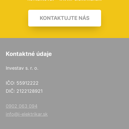
KONTAKTUJTE NÁS
Kontaktné údaje
Investav s. r. o.
IČO: 55912222
DIČ: 2122128921
0902 063 094
info@i-elektrikar.sk