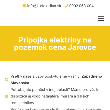
info@i-elektrikar.sk
0902 063 094
Prípojka elektriny na
pozemok cena Jarovce
Všetky naše služby poskytujeme v rámci
Západného
Slovenska
.
Potrebujete pomôcť v inej oblasti? Máme pre vás k
dispozícii aj vodoinštalatéra, murára a ďalších
remeselníkov.
Ponúkame komplexné služby vrátane tých, ktoré nie