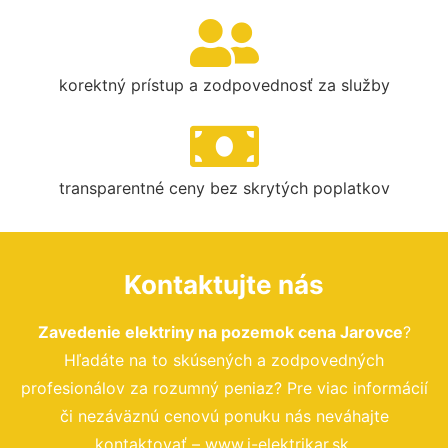
korektný prístup a zodpovednosť za služby
transparentné ceny bez skrytých poplatkov
Kontaktujte nás
Zavedenie elektriny na pozemok cena Jarovce
?
Hľadáte na to skúsených a zodpovedných
profesionálov za rozumný peniaz? Pre viac informácií
či nezáväznú cenovú ponuku nás neváhajte
kontaktovať – www.i-elektrikar.sk.