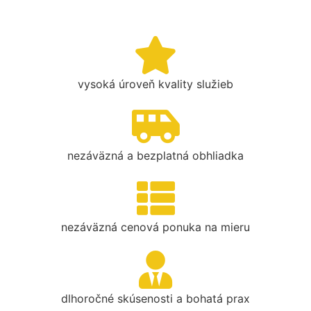
vysoká úroveň kvality služieb
nezáväzná a bezplatná obhliadka
nezáväzná cenová ponuka na mieru
dlhoročné skúsenosti a bohatá prax