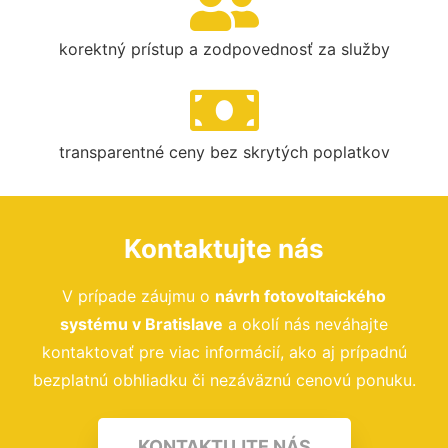
korektný prístup a zodpovednosť za služby
transparentné ceny bez skrytých poplatkov
Kontaktujte nás
V prípade záujmu o
návrh fotovoltaického
systému
v Bratislave
a okolí nás neváhajte
kontaktovať pre viac informácií, ako aj prípadnú
bezplatnú obhliadku či nezáväznú cenovú ponuku.
KONTAKTUJTE NÁS