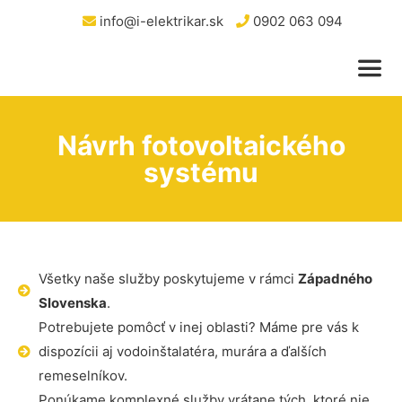
info@i-elektrikar.sk
0902 063 094
Návrh fotovoltaického
systému
Všetky naše služby poskytujeme v rámci
Západného
Slovenska
.
Potrebujete pomôcť v inej oblasti? Máme pre vás k
dispozícii aj vodoinštalatéra, murára a ďalších
remeselníkov.
Ponúkame komplexné služby vrátane tých, ktoré nie