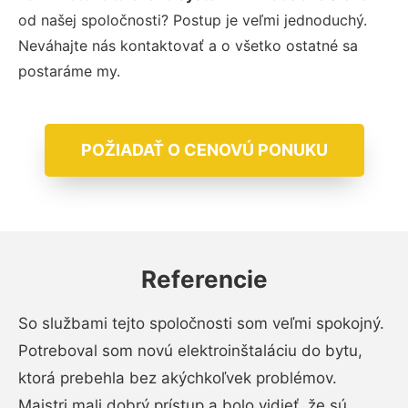
od našej spoločnosti? Postup je veľmi jednoduchý.
Neváhajte nás kontaktovať a o všetko ostatné sa
postaráme my.
POŽIADAŤ O CENOVÚ PONUKU
Referencie
So službami tejto spoločnosti som veľmi spokojný.
Potreboval som novú elektroinštaláciu do bytu,
ktorá prebehla bez akýchkoľvek problémov.
Majstri mali dobrý prístup a bolo vidieť, že sú