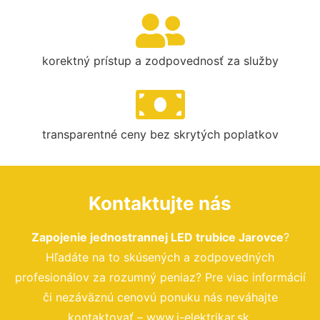
korektný prístup a zodpovednosť za služby
transparentné ceny bez skrytých poplatkov
Kontaktujte nás
Zapojenie jednostrannej LED trubice Jarovce
?
Hľadáte na to skúsených a zodpovedných
profesionálov za rozumný peniaz? Pre viac informácií
či nezáväznú cenovú ponuku nás neváhajte
kontaktovať – www.i-elektrikar.sk.