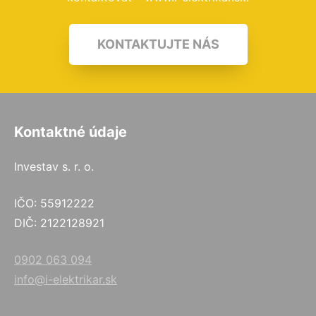
KONTAKTUJTE NÁS
Kontaktné údaje
Investav s. r. o.
IČO: 55912222
DIČ: 2122128921
0902 063 094
info@i-elektrikar.sk