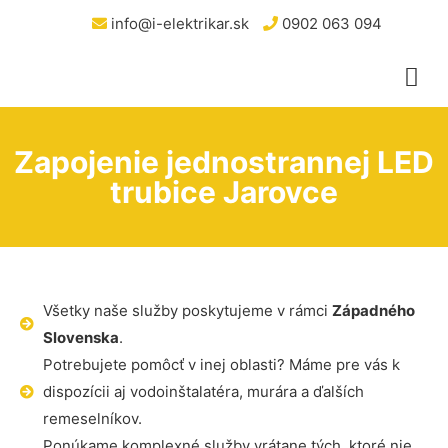
info@i-elektrikar.sk
0902 063 094
Zapojenie jednostrannej LED
trubice Jarovce
Všetky naše služby poskytujeme v rámci
Západného
Slovenska
.
Potrebujete pomôcť v inej oblasti? Máme pre vás k
dispozícii aj vodoinštalatéra, murára a ďalších
remeselníkov.
Ponúkame komplexné služby vrátane tých, ktoré nie