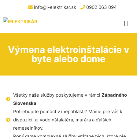
info@i-elektrikar.sk
0902 063 094
Výmena elektroinštalácie v
byte alebo dome
Všetky naše služby poskytujeme v rámci
Západného
Slovenska
.
Potrebujete pomôcť v inej oblasti? Máme pre vás k
dispozícii aj vodoinštalatéra, murára a ďalších
remeselníkov.
Ponúkame komplexné služby vrátane tých, ktoré nie