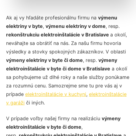
Ak aj vy hľadáte profesionálnu firmu na
výmenu
elektriny v byte
,
výmenu elektriny v dome
, resp.
rekonštrukciu elektroinštalácie v Bratislave
a okolí,
neváhajte sa obrátiť na nás. Za našu firmu hovoria
výsledky a stovky spokojných zákazníkov. V oblasti
výmeny elektriny v byte či dome
, resp.
výmeny
elektroinštalácie v byte či dome v Bratislave
a okolí
sa pohybujeme už dlhé roky a naše služby ponúkame
za rozumnú cenu. Samozrejme sme tu pre vás aj v
prípade
elektroinštalácie v kuchyni
,
elektroinštalácie
v garáži
či iných.
V prípade voľby našej firmy na realizáciu
výmeny
elektroinštalácie v byte či dome
,
resp.
rekonštrukciu elektroinštalácie v Bratislave
a