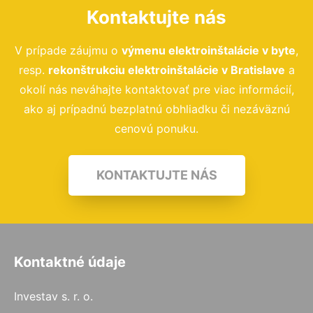
Kontaktujte nás
V prípade záujmu o
výmenu elektroinštalácie v byte
,
resp.
rekonštrukciu elektroinštalácie
v Bratislave
a
okolí nás neváhajte kontaktovať pre viac informácií,
ako aj prípadnú bezplatnú obhliadku či nezáväznú
cenovú ponuku.
KONTAKTUJTE NÁS
Kontaktné údaje
Investav s. r. o.