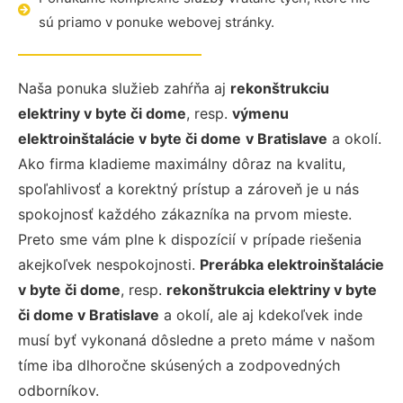
sú priamo v ponuke webovej stránky.
Naša ponuka služieb zahŕňa aj
rekonštrukciu
elektriny v byte či dome
, resp.
výmenu
elektroinštalácie v byte či dome
v Bratislave
a okolí.
Ako firma kladieme maximálny dôraz na kvalitu,
spoľahlivosť a korektný prístup a zároveň je u nás
spokojnosť každého zákazníka na prvom mieste.
Preto sme vám plne k dispozícií v prípade riešenia
akejkoľvek nespokojnosti.
Prerábka elektroinštalácie
v byte či dome
, resp.
rekonštrukcia elektriny v byte
či dome v Bratislave
a okolí, ale aj kdekoľvek inde
musí byť vykonaná dôsledne a preto máme v našom
tíme iba dlhoročne skúsených a zodpovedných
odborníkov.