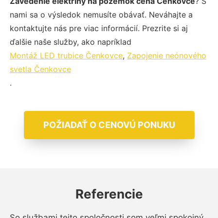
Zavedenie elektriny na pozemok cena Čenkovce
? S
nami sa o výsledok nemusíte obávať. Neváhajte a
kontaktujte nás pre viac informácií. Prezrite si aj
ďalšie naše služby, ako napríklad
Montáž LED trubice Čenkovce
,
Zapojenie neónového
svetla Čenkovce
.
POŽIADAŤ O CENOVÚ PONUKU
Referencie
So službami tejto spoločnosti som veľmi spokojný.