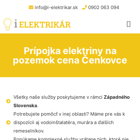
info@i-elektrikar.sk
0902 063 094
Prípojka elektriny na
pozemok cena Čenkovce
Všetky naše služby poskytujeme v rámci
Západného
Slovenska
.
Potrebujete pomôcť v inej oblasti? Máme pre vás k
dispozícii aj vodoinštalatéra, murára a ďalších
remeselníkov.
Ponúkame komplexné služby vrátane tých, ktoré nie