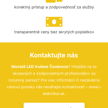
korektný prístup a zodpovednosť za služby
transparentné ceny bez skrytých poplatkov
Kontaktujte nás
Montáž LED trubice Čenkovce
? Hľadáte na to
skúsených a zodpovedných profesionálov za
rozumný peniaz? Pre viac informácií či nezáväznú
cenovú ponuku nás neváhajte kontaktovať – www.i-
elektrikar.sk.