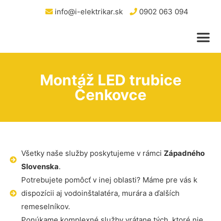
info@i-elektrikar.sk
0902 063 094
Montáž LED trubice
Čenkovce
Všetky naše služby poskytujeme v rámci
Západného
Slovenska
.
Potrebujete pomôcť v inej oblasti? Máme pre vás k
dispozícii aj vodoinštalatéra, murára a ďalších
remeselníkov.
Ponúkame komplexné služby vrátane tých, ktoré nie