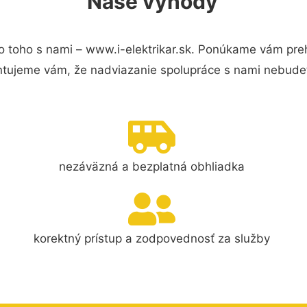
Naše výhody
 toho s nami – www.i-elektrikar.sk. Ponúkame vám preh
ntujeme vám, že nadviazanie spolupráce s nami nebudet
nezáväzná a bezplatná obhliadka
korektný prístup a zodpovednosť za služby