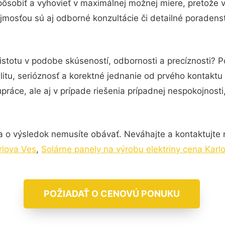
pôsobiť a vyhovieť v maximálnej možnej miere, pretože 
mosťou sú aj odborné konzultácie či detailné poradenst
istotu v podobe skúseností, odbornosti a precíznosti? P
itu, serióznosť a korektné jednanie od prvého kontakt
práce, ale aj v prípade riešenia prípadnej nespokojnosti
a o výsledok nemusíte obávať. Neváhajte a kontaktujte nás
rlova Ves
,
Solárne panely na výrobu elektriny cena Karl
POŽIADAŤ O CENOVÚ PONUKU