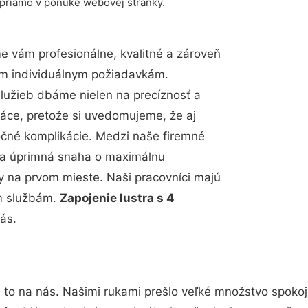
 priamo v ponuke webovej stránky.
 vám profesionálne, kvalitné a zároveň
im individuálnym požiadavkám.
 služieb dbáme nielen na precíznosť a
ráce, pretože si uvedomujeme, že aj
čné komplikácie. Medzi naše firemné
up a úprimná snaha o maximálnu
y na prvom mieste. Naši pracovníci majú
im službám.
Zapojenie lustra s 4
vás.
 to na nás. Našimi rukami prešlo veľké množstvo spoko