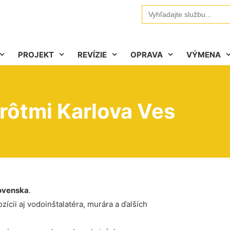
Search
for:
PROJEKT
REVÍZIE
OPRAVA
VÝMENA
drôtmi Karlova Ves
ovenska
.
ícii aj vodoinštalatéra, murára a ďalších