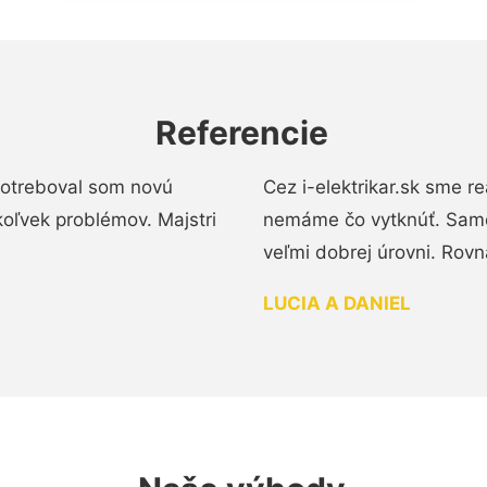
Referencie
 Potreboval som novú
Cez i-elektrikar.sk sme 
koľvek problémov. Majstri
nemáme čo vytknúť. Samot
veľmi dobrej úrovni. Rovn
LUCIA A DANIEL