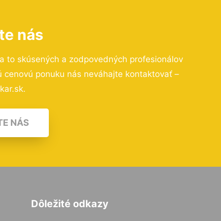
te nás
a to skúsených a zodpovedných profesionálov
nú cenovú ponuku nás neváhajte kontaktovať –
kar.sk.
TE NÁS
Dôležité odkazy