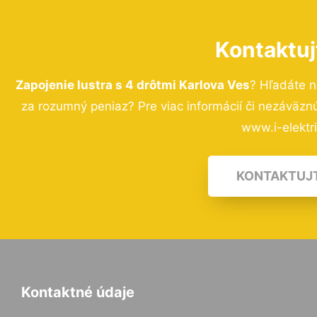
Kontaktuj
Zapojenie lustra s 4 drôtmi Karlova Ves
? Hľadáte n
za rozumný peniaz? Pre viac informácií či nezáväz
www.i-elektri
KONTAKTUJ
Kontaktné údaje