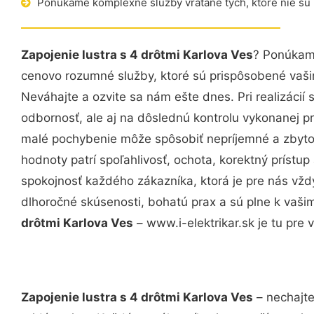
Ponúkame komplexné služby vrátane tých, ktoré nie sú
Zapojenie lustra s 4 drôtmi Karlova Ves
? Ponúkame
cenovo rozumné služby, ktoré sú prispôsobené vaš
Neváhajte a ozvite sa nám ešte dnes. Pri realizácií
odbornosť, ale aj na dôslednú kontrolu vykonanej p
malé pochybenie môže spôsobiť nepríjemné a zbyto
hodnoty patrí spoľahlivosť, ochota, korektný príst
spokojnosť každého zákazníka, ktorá je pre nás vžd
dlhoročné skúsenosti, bohatú prax a sú plne k vaš
drôtmi Karlova Ves
– www.i-elektrikar.sk je tu pre 
Zapojenie lustra s 4 drôtmi Karlova Ves
– nechajte