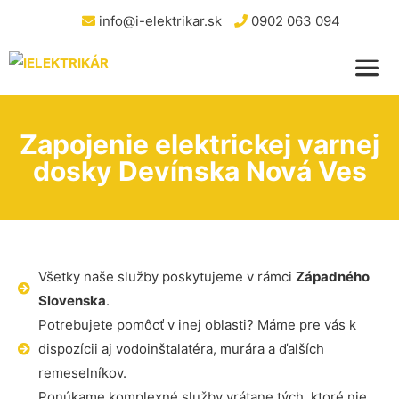
info@i-elektrikar.sk
0902 063 094
Zapojenie elektrickej varnej
dosky Devínska Nová Ves
Všetky naše služby poskytujeme v rámci
Západného
Slovenska
.
Potrebujete pomôcť v inej oblasti? Máme pre vás k
dispozícii aj vodoinštalatéra, murára a ďalších
remeselníkov.
Ponúkame komplexné služby vrátane tých, ktoré nie