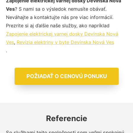
Zapojenie elektrickej varnej dosky Devínska Nová
Ves
? S nami sa o výsledok nemusíte obávať.
Neváhajte a kontaktujte nás pre viac informácií.
Prezrite si aj ďalšie naše služby, ako napríklad
Zapojenie elektrickej varnej dosky Devínska Nová
Ves
,
Revízia elektriny v byte Devínska Nová Ves
.
POŽIADAŤ O CENOVÚ PONUKU
Referencie
So službami tejto spoločnosti som veľmi spokojný.