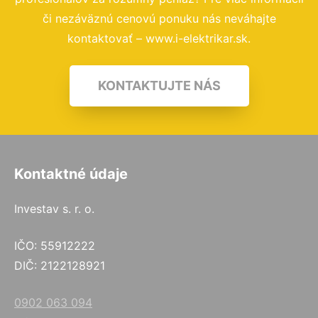
či nezáväznú cenovú ponuku nás neváhajte
kontaktovať – www.i-elektrikar.sk.
KONTAKTUJTE NÁS
Kontaktné údaje
Investav s. r. o.
IČO: 55912222
DIČ: 2122128921
0902 063 094