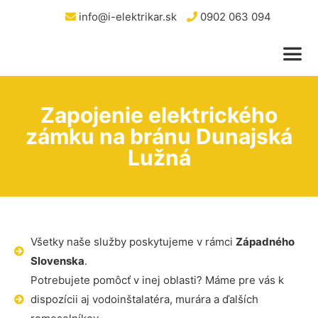
info@i-elektrikar.sk
0902 063 094
Zapojenie elektrického
zámku na bránu Dunajská
Lužná
Všetky naše služby poskytujeme v rámci
Západného
Slovenska
.
Potrebujete pomôcť v inej oblasti? Máme pre vás k
dispozícii aj vodoinštalatéra, murára a ďalších