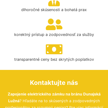
dlhoročné skúsenosti a bohatá prax
korektný prístup a zodpovednosť za služby
transparentné ceny bez skrytých poplatkov
Kontaktujte nás
Zapojenie elektrického zámku na bránu Dunajská
Lužná
? Hľadáte na to skúsených a zodpovedných
profesionálov za rozumný peniaz? Pre viac informácií