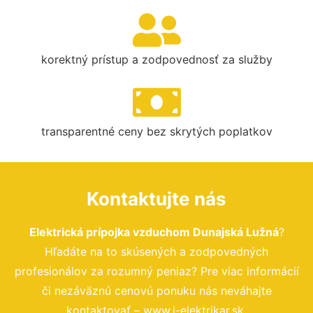
korektný prístup a zodpovednosť za služby
transparentné ceny bez skrytých poplatkov
Kontaktujte nás
Elektrická prípojka vzduchom Dunajská Lužná
?
Hľadáte na to skúsených a zodpovedných
profesionálov za rozumný peniaz? Pre viac informácií
či nezáväznú cenovú ponuku nás neváhajte
kontaktovať – www.i-elektrikar.sk.