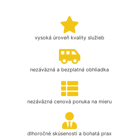
vysoká úroveň kvality služieb
nezáväzná a bezplatná obhliadka
nezáväzná cenová ponuka na mieru
dlhoročné skúsenosti a bohatá prax