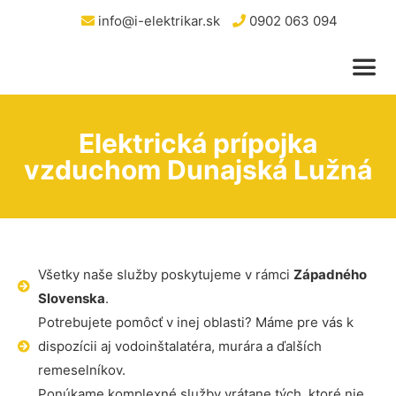
info@i-elektrikar.sk
0902 063 094
Elektrická prípojka
vzduchom Dunajská Lužná
Všetky naše služby poskytujeme v rámci
Západného
Slovenska
.
Potrebujete pomôcť v inej oblasti? Máme pre vás k
dispozícii aj vodoinštalatéra, murára a ďalších
remeselníkov.
Ponúkame komplexné služby vrátane tých, ktoré nie