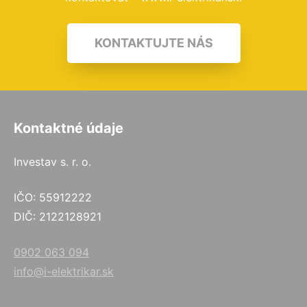
KONTAKTUJTE NÁS
Kontaktné údaje
Investav s. r. o.
IČO: 55912222
DIČ: 2122128921
0902 063 094
info@i-elektrikar.sk