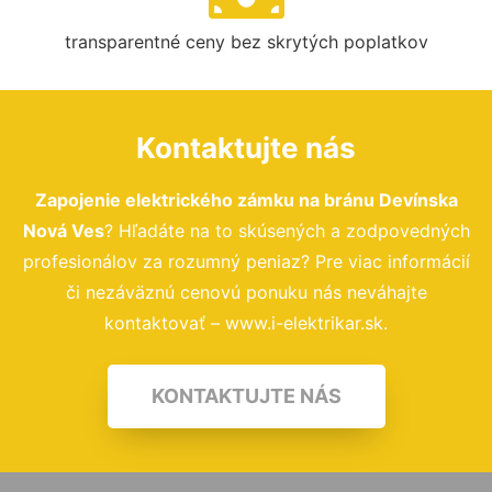
transparentné ceny bez skrytých poplatkov
Kontaktujte nás
Zapojenie elektrického zámku na bránu Devínska
Nová Ves
? Hľadáte na to skúsených a zodpovedných
profesionálov za rozumný peniaz? Pre viac informácií
či nezáväznú cenovú ponuku nás neváhajte
kontaktovať – www.i-elektrikar.sk.
KONTAKTUJTE NÁS