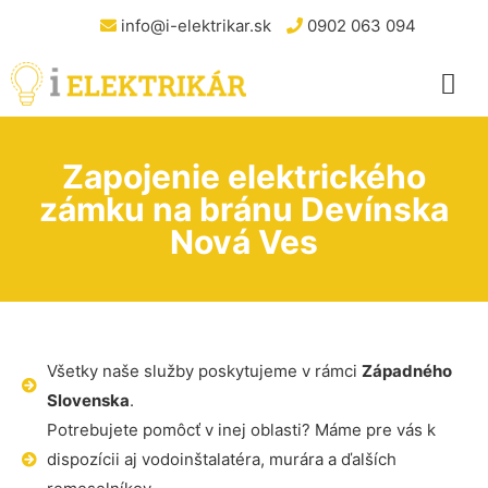
info@i-elektrikar.sk
0902 063 094
Zapojenie elektrického
zámku na bránu Devínska
Nová Ves
Všetky naše služby poskytujeme v rámci
Západného
Slovenska
.
Potrebujete pomôcť v inej oblasti? Máme pre vás k
dispozícii aj vodoinštalatéra, murára a ďalších