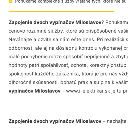
Ponúkame komplexné služby vrátane tých, ktoré nie sú
Zapojenie dvoch vypínačov Miloslavov
? Ponúkame
cenovo rozumné služby, ktoré sú prispôsobené vaš
Neváhajte a ozvite sa nám ešte dnes. Pri realizácií
odbornosť, ale aj na dôslednú kontrolu vykonanej p
malé pochybenie môže spôsobiť nepríjemné a zbyto
hodnoty patrí spoľahlivosť, ochota, korektný príst
spokojnosť každého zákazníka, ktorá je pre nás vžd
dlhoročné skúsenosti, bohatú prax a sú plne k vaš
vypínačov Miloslavov
– www.i-elektrikar.sk je tu pr
Zapojenie dvoch vypínačov Miloslavov
– nechajte 