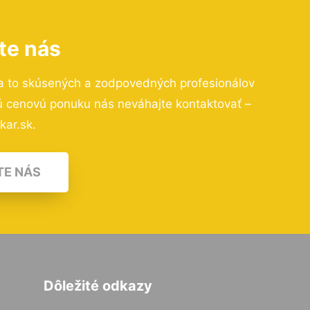
te nás
a to skúsených a zodpovedných profesionálov
nú cenovú ponuku nás neváhajte kontaktovať –
kar.sk.
TE NÁS
Dôležité odkazy