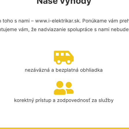
Naše výhody
 toho s nami – www.i-elektrikar.sk. Ponúkame vám preh
ntujeme vám, že nadviazanie spolupráce s nami nebudet
nezáväzná a bezplatná obhliadka
korektný prístup a zodpovednosť za služby