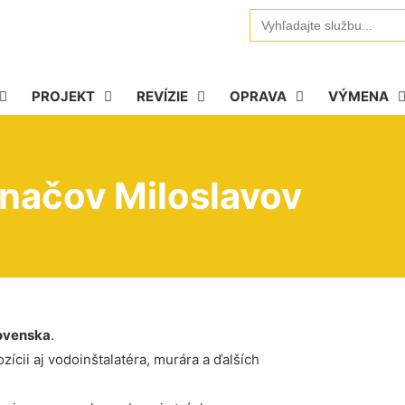
Search
for:
PROJEKT
REVÍZIE
OPRAVA
VÝMENA
načov Miloslavov
ovenska
.
ícii aj vodoinštalatéra, murára a ďalších