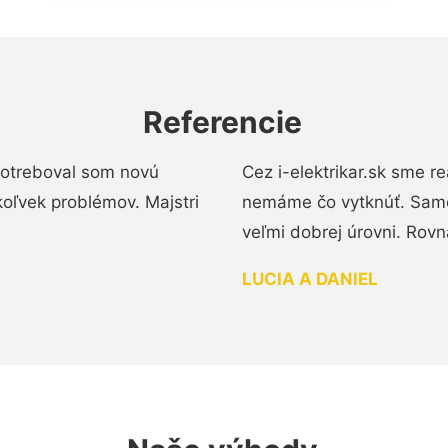
Referencie
 Potreboval som novú
Cez i-elektrikar.sk sme 
koľvek problémov. Majstri
nemáme čo vytknúť. Samot
veľmi dobrej úrovni. Rovn
LUCIA A DANIEL