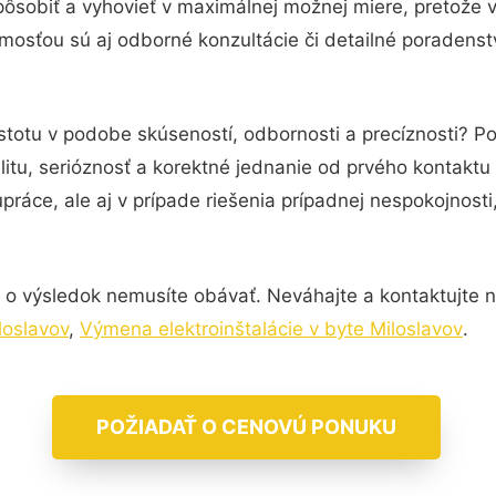
pôsobiť a vyhovieť v maximálnej možnej miere, pretože 
mosťou sú aj odborné konzultácie či detailné poradenstv
stotu v podobe skúseností, odbornosti a precíznosti? Po
itu, serióznosť a korektné jednanie od prvého kontakt
práce, ale aj v prípade riešenia prípadnej nespokojnosti
 o výsledok nemusíte obávať. Neváhajte a kontaktujte nás
loslavov
,
Výmena elektroinštalácie v byte Miloslavov
.
POŽIADAŤ O CENOVÚ PONUKU