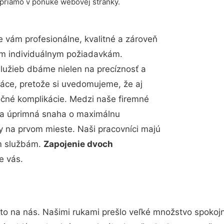
 priamo v ponuke webovej stránky.
 vám profesionálne, kvalitné a zároveň
im individuálnym požiadavkám.
 služieb dbáme nielen na precíznosť a
ráce, pretože si uvedomujeme, že aj
čné komplikácie. Medzi naše firemné
up a úprimná snaha o maximálnu
y na prvom mieste. Naši pracovníci majú
im službám.
Zapojenie dvoch
e vás.
to na nás. Našimi rukami prešlo veľké množstvo spokoj