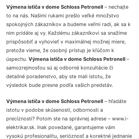
Výmena ističa v dome Schloss Petronell
– nechajte
to na nás. Našimi rukami prešlo veľké množstvo
spokojných zákazníkov a budeme veľmi radi, ak sa k
nim pridáte aj vy. Každému zákazníkovi sa snažíme
prispôsobiť a vyhovieť v maximálnej možnej miere,
pretože vieme, že osobný prístup je kľúčom k
úspechu.
Výmena ističa v dome Schloss Petronell
–
samozrejmosťou sú aj odborné konzultácie či
detailné poradenstvo, aby ste mali istotu, že
výsledok bude presne podľa vašich predstáv.
Výmena ističa v dome Schloss Petronell
– hľadáte
istotu v podobe skúseností, odbornosti a
precíznosti? Potom ste na správnej adrese – www.i-
elektrikar.sk. Inak povedané, garantujeme vám
vysokú profesionalitu, serióznosť a korektné jednanie