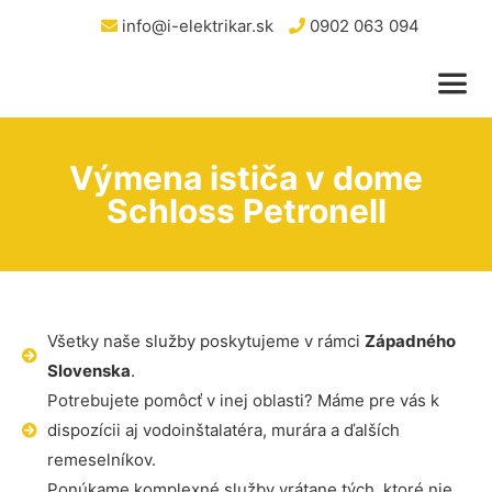
info@i-elektrikar.sk
0902 063 094
Výmena ističa v dome
Schloss Petronell
Všetky naše služby poskytujeme v rámci
Západného
Slovenska
.
Potrebujete pomôcť v inej oblasti? Máme pre vás k
dispozícii aj vodoinštalatéra, murára a ďalších
remeselníkov.
Ponúkame komplexné služby vrátane tých, ktoré nie