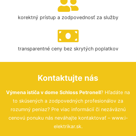
korektný prístup a zodpovednosť za služby
transparentné ceny bez skrytých poplatkov
Kontaktujte nás
Výmena ističa v dome Schloss Petronell
? Hľadáte na
to skúsených a zodpovedných profesionálov za
rozumný peniaz? Pre viac informácií či nezáväznú
cenovú ponuku nás neváhajte kontaktovať – www.i-
elektrikar.sk.