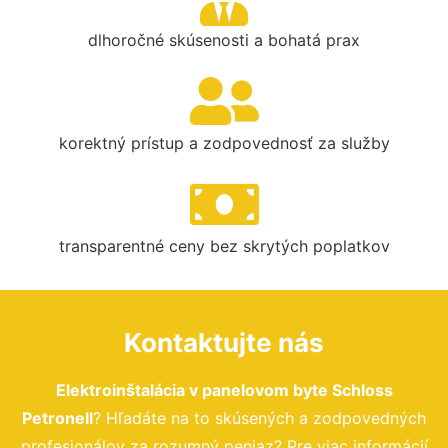
dlhoročné skúsenosti a bohatá prax
korektný prístup a zodpovednosť za služby
transparentné ceny bez skrytých poplatkov
Kontaktujte nás
Elektroinštalácia v panelovom byte Schloss
Petronell
? Hľadáte na to skúsených a zodpovedných
profesionálov za rozumný peniaz? Pre viac informácií