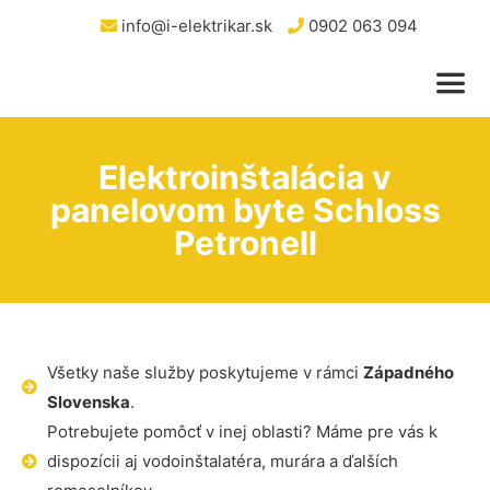
info@i-elektrikar.sk
0902 063 094
Elektroinštalácia v
panelovom byte Schloss
Petronell
Všetky naše služby poskytujeme v rámci
Západného
Slovenska
.
Potrebujete pomôcť v inej oblasti? Máme pre vás k
dispozícii aj vodoinštalatéra, murára a ďalších