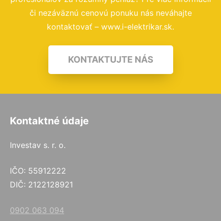
či nezáväznú cenovú ponuku nás neváhajte
kontaktovať – www.i-elektrikar.sk.
KONTAKTUJTE NÁS
Kontaktné údaje
Investav s. r. o.
IČO: 55912222
DIČ: 2122128921
0902 063 094