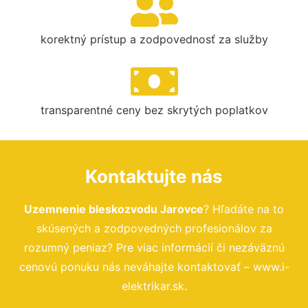
korektný prístup a zodpovednosť za služby
transparentné ceny bez skrytých poplatkov
Kontaktujte nás
Uzemnenie bleskozvodu Jarovce
? Hľadáte na to
skúsených a zodpovedných profesionálov za
rozumný peniaz? Pre viac informácií či nezáväznú
cenovú ponuku nás neváhajte kontaktovať – www.i-
elektrikar.sk.