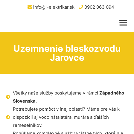
info@i-elektrikar.sk
0902 063 094
Uzemnenie bleskozvodu
Jarovce
Všetky naše služby poskytujeme v rámci
Západného
Slovenska
.
Potrebujete pomôcť v inej oblasti? Máme pre vás k
dispozícii aj vodoinštalatéra, murára a ďalších
remeselníkov.
Ponúkame komplexné služby vrátane tých, ktoré nie