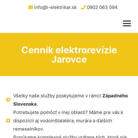
info@i-elektrikar.sk
0902 063 094
Cenník elektrorevízie
Jarovce
Všetky naše služby poskytujeme v rámci
Západného
Slovenska
.
Potrebujete pomôcť v inej oblasti? Máme pre vás k
dispozícii aj vodoinštalatéra, murára a ďalších
remeselníkov.
Ponúkame komplexné služby vrátane tých, ktoré nie