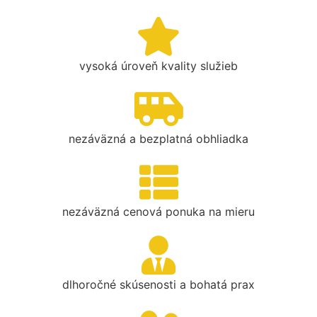
vysoká úroveň kvality služieb
nezáväzná a bezplatná obhliadka
nezáväzná cenová ponuka na mieru
dlhoročné skúsenosti a bohatá prax