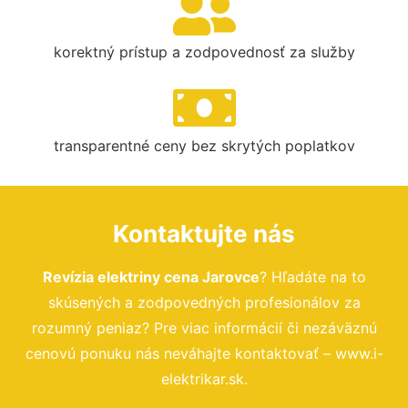
korektný prístup a zodpovednosť za služby
transparentné ceny bez skrytých poplatkov
Kontaktujte nás
Revízia elektriny cena Jarovce
? Hľadáte na to
skúsených a zodpovedných profesionálov za
rozumný peniaz? Pre viac informácií či nezáväznú
cenovú ponuku nás neváhajte kontaktovať – www.i-
elektrikar.sk.