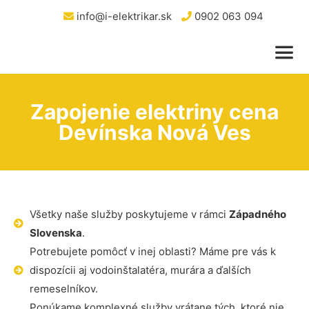
info@i-elektrikar.sk
0902 063 094
Zapojenie elektriny cena
Devínska Nová Ves
Všetky naše služby poskytujeme v rámci
Západného
Slovenska
.
Potrebujete pomôcť v inej oblasti? Máme pre vás k
dispozícii aj vodoinštalatéra, murára a ďalších
remeselníkov.
Ponúkame komplexné služby vrátane tých, ktoré nie