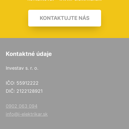
KONTAKTUJTE NÁS
Kontaktné údaje
Investav s. r. o.
IČO: 55912222
DIČ: 2122128921
0902 063 094
info@i-elektrikar.sk