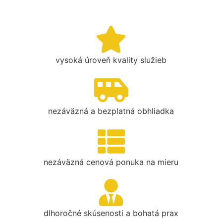
vysoká úroveň kvality služieb
nezáväzná a bezplatná obhliadka
nezáväzná cenová ponuka na mieru
dlhoročné skúsenosti a bohatá prax