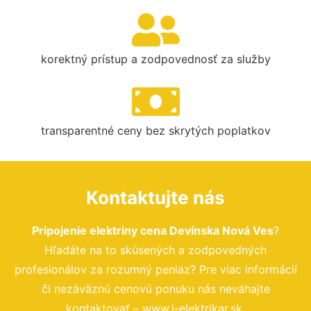
korektný prístup a zodpovednosť za služby
transparentné ceny bez skrytých poplatkov
Kontaktujte nás
Pripojenie elektriny cena Devínska Nová Ves
?
Hľadáte na to skúsených a zodpovedných
profesionálov za rozumný peniaz? Pre viac informácií
či nezáväznú cenovú ponuku nás neváhajte
kontaktovať – www.i-elektrikar.sk.