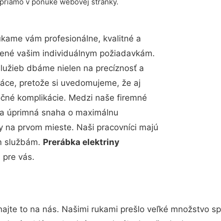
 priamo v ponuke webovej stránky.
kame vám profesionálne, kvalitné a
bené vašim individuálnym požiadavkám.
 služieb dbáme nielen na precíznosť a
ráce, pretože si uvedomujeme, že aj
čné komplikácie. Medzi naše firemné
up a úprimná snaha o maximálnu
y na prvom mieste. Naši pracovníci majú
im službám.
Prerábka elektriny
 pre vás.
ajte to na nás. Našimi rukami prešlo veľké množstvo s