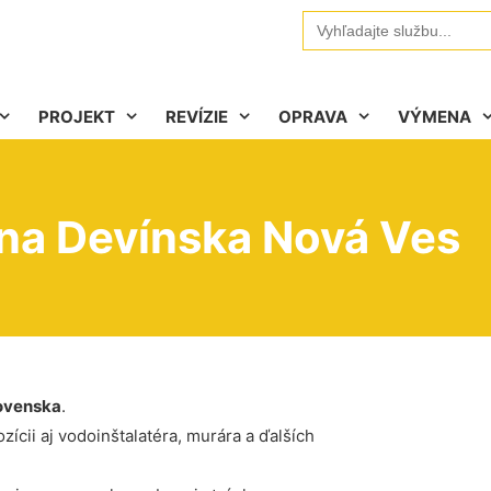
Search
for:
PROJEKT
REVÍZIE
OPRAVA
VÝMENA
ena Devínska Nová Ves
ovenska
.
ícii aj vodoinštalatéra, murára a ďalších