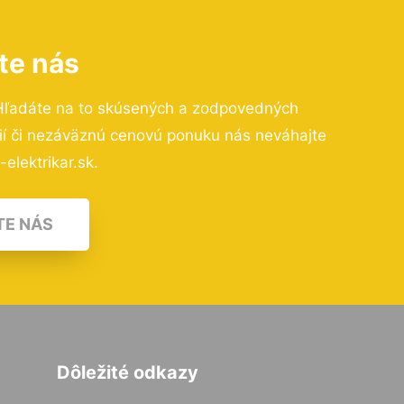
te nás
Hľadáte na to skúsených a zodpovedných
cií či nezáväznú cenovú ponuku nás neváhajte
elektrikar.sk.
TE NÁS
Dôležité odkazy