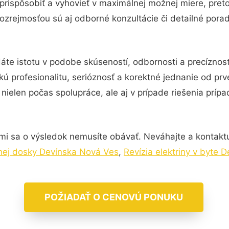
prispôsobiť a vyhovieť v maximálnej možnej miere, pret
ozrejmosťou sú aj odborné konzultácie či detailné porad
áte istotu v podobe skúseností, odbornosti a precíznos
kú profesionalitu, serióznosť a korektné jednanie od p
nielen počas spolupráce, ale aj v prípade riešenia príp
mi sa o výsledok nemusíte obávať. Neváhajte a kontaktujte
rnej dosky Devínska Nová Ves
,
Revízia elektriny v byte 
POŽIADAŤ O CENOVÚ PONUKU