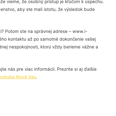
ože vieme, že osobný prístup je kľúčom k úspechu.
enstvo, aby ste mali istotu, že výsledok bude
ti? Potom ste na správnej adrese – www.i-
rvého kontaktu až po samotné dokončenie vašej
adnej nespokojnosti, ktorú vždy berieme vážne a
 nás pre viac informácií. Prezrite si aj ďalšie
Devínska Nová Ves
.