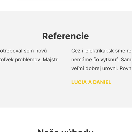
Referencie
 Potreboval som novú
Cez i-elektrikar.sk sme 
koľvek problémov. Majstri
nemáme čo vytknúť. Samot
veľmi dobrej úrovni. Rovn
LUCIA A DANIEL