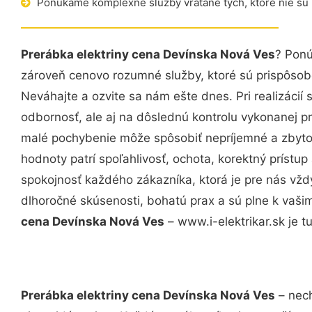
Ponúkame komplexné služby vrátane tých, ktoré nie sú
Prerábka elektriny cena Devínska Nová Ves
? Ponú
zároveň cenovo rozumné služby, ktoré sú prispôso
Neváhajte a ozvite sa nám ešte dnes. Pri realizácií
odbornosť, ale aj na dôslednú kontrolu vykonanej p
malé pochybenie môže spôsobiť nepríjemné a zbyto
hodnoty patrí spoľahlivosť, ochota, korektný príst
spokojnosť každého zákazníka, ktorá je pre nás vžd
dlhoročné skúsenosti, bohatú prax a sú plne k vaš
cena Devínska Nová Ves
– www.i-elektrikar.sk je tu
Prerábka elektriny cena Devínska Nová Ves
– nech