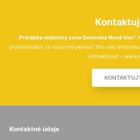
Kontaktuj
Prerábka elektriny cena Devínska Nová Ves
? 
profesionálov za rozumný peniaz? Pre viac informá
kontaktovať – www.i-
KONTAKTUJ
Kontaktné údaje