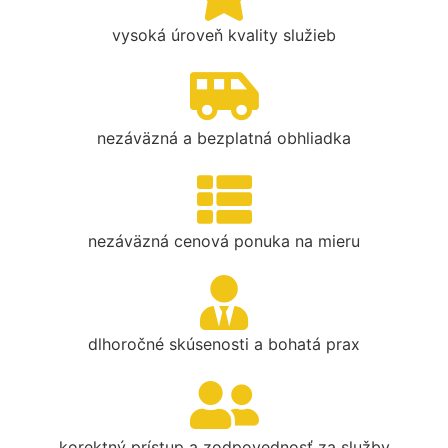
vysoká úroveň kvality služieb
nezáväzná a bezplatná obhliadka
nezáväzná cenová ponuka na mieru
dlhoročné skúsenosti a bohatá prax
korektný prístup a zodpovednosť za služby