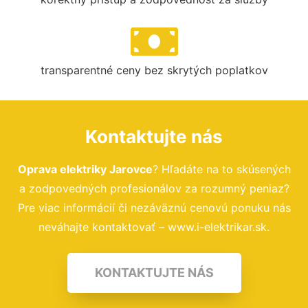
transparentné ceny bez skrytých poplatkov
Kontaktujte nás
Oprava elektriky Jarovce
? Hľadáte na to skúsených
a zodpovedných profesionálov za rozumný peniaz?
Pre viac informácií či nezáväznú cenovú ponuku nás
neváhajte kontaktovať – www.i-elektrikar.sk.
KONTAKTUJTE NÁS