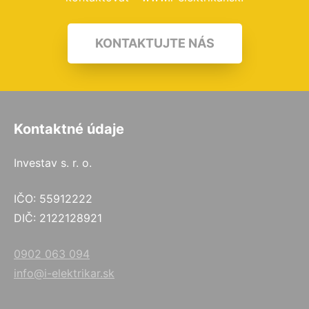
KONTAKTUJTE NÁS
Kontaktné údaje
Investav s. r. o.
IČO: 55912222
DIČ: 2122128921
0902 063 094
info@i-elektrikar.sk