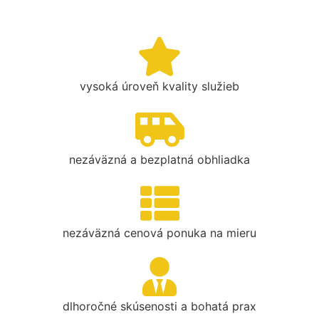
vysoká úroveň kvality služieb
nezáväzná a bezplatná obhliadka
nezáväzná cenová ponuka na mieru
dlhoročné skúsenosti a bohatá prax