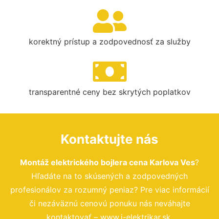
korektný prístup a zodpovednosť za služby
transparentné ceny bez skrytých poplatkov
Kontaktujte nás
Montáž elektrického bojlera cena Karlova Ves
?
Hľadáte na to skúsených a zodpovedných
profesionálov za rozumný peniaz? Pre viac informácií
či nezáväznú cenovú ponuku nás neváhajte
kontaktovať – www.i-elektrikar.sk.