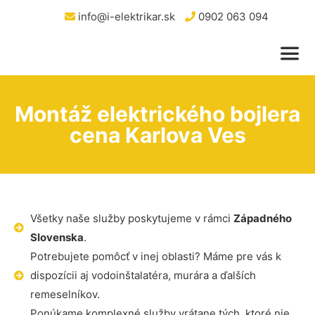
info@i-elektrikar.sk
0902 063 094
Montáž elektrického bojlera
cena Karlova Ves
Všetky naše služby poskytujeme v rámci
Západného
Slovenska
.
Potrebujete pomôcť v inej oblasti? Máme pre vás k
dispozícii aj vodoinštalatéra, murára a ďalších
remeselníkov.
Ponúkame komplexné služby vrátane tých, ktoré nie