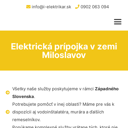
info@i-elektrikar.sk
0902 063 094
Elektrická prípojka v zemi
Miloslavov
Všetky naše služby poskytujeme v rámci
Západného
Slovenska
.
Potrebujete pomôcť v inej oblasti? Máme pre vás k
dispozícii aj vodoinštalatéra, murára a ďalších
remeselníkov.
Ponúkame komplexné služby vrátane tých, ktoré nie