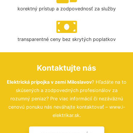
korektný prístup a zodpovednosť za služby
transparentné ceny bez skrytých poplatkov
Kontaktujte nás
Elektrická prípojka v zemi Miloslavov
? Hľadáte na to
skúsených a zodpovedných profesionálov za
rozumný peniaz? Pre viac informácií či nezáväznú
cenovú ponuku nás neváhajte kontaktovať – www.i-
elektrikar.sk.