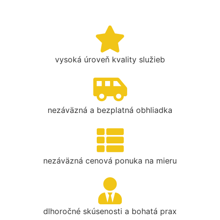
vysoká úroveň kvality služieb
nezáväzná a bezplatná obhliadka
nezáväzná cenová ponuka na mieru
dlhoročné skúsenosti a bohatá prax