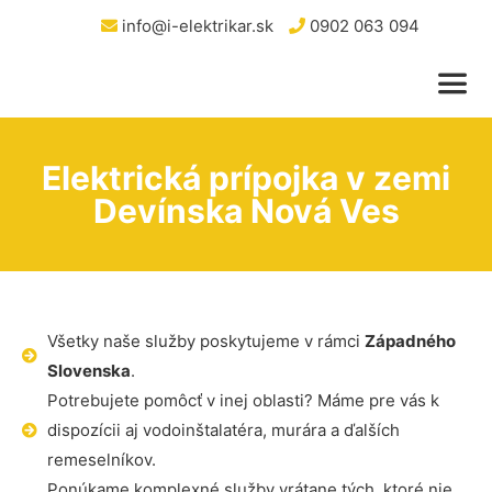
info@i-elektrikar.sk
0902 063 094
Elektrická prípojka v zemi
Devínska Nová Ves
Všetky naše služby poskytujeme v rámci
Západného
Slovenska
.
Potrebujete pomôcť v inej oblasti? Máme pre vás k
dispozícii aj vodoinštalatéra, murára a ďalších
remeselníkov.
Ponúkame komplexné služby vrátane tých, ktoré nie