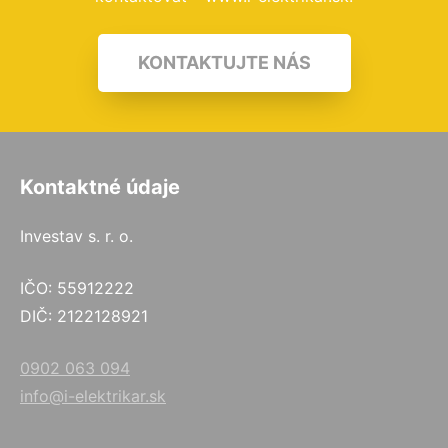
KONTAKTUJTE NÁS
Kontaktné údaje
Investav s. r. o.
IČO: 55912222
DIČ: 2122128921
0902 063 094
info@i-elektrikar.sk