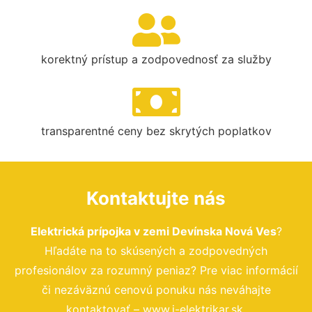
korektný prístup a zodpovednosť za služby
transparentné ceny bez skrytých poplatkov
Kontaktujte nás
Elektrická prípojka v zemi Devínska Nová Ves
?
Hľadáte na to skúsených a zodpovedných
profesionálov za rozumný peniaz? Pre viac informácií
či nezáväznú cenovú ponuku nás neváhajte
kontaktovať – www.i-elektrikar.sk.