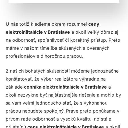
U nás totiž kladieme okrem rozumnej
ceny
elektroinštalácie v Bratislave
a okolí veľký dôraz aj
na odbornosť, spoľahlivosť či korektný prístup. Preto
máme v našom tíme iba skúsených a overených
profesionálov s dlhoročnou praxou.
Z našich bohatých skúseností môžeme jednoznačne
konštatovať, že výber realizátora výhradne na
základe
cenníka elektroinštalácie v Bratislave
a
okolí nezvykne byť najšťastnejšie riešenie a mohlo by
sa vám veľmi jednoducho stať, že s vykonanou
prácou nebudete spokojný. Práve preto ponúkame v
prvom rade odbornosť a vysokú kvalitu, no stále
prijateľnú
cenu elektroinštalácie v Bratislave
a okolí.