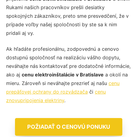
Rukami našich pracovníkov prešli desiatky
spokojných zákazníkov, preto sme presvedčení, že v
prípade voľby našej spoločnosti by ste sa k nim
pridali aj vy.
Ak hľadáte profesionálnu, zodpovednú a cenovo
dostupnú spoločnosť na realizáciu vášho dopytu,
neváhajte nás kontaktovať pre dodatočné informácie,
ako aj
cenu elektroinštalácie v Bratislave
a okolí na
mieru. Zároveň si neváhajte prezrieť aj našu
cenu
prepäťovej ochrany do rozvádzača
či
cenu
znovupripojenia elektriny
.
POŽIADAŤ O CENOVÚ PONUKU