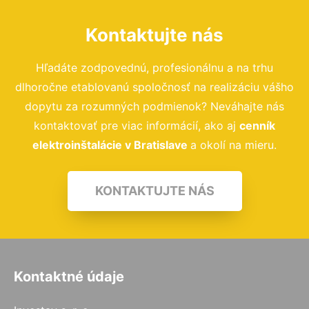
Kontaktujte nás
Hľadáte zodpovednú, profesionálnu a na trhu
dlhoročne etablovanú spoločnosť na realizáciu vášho
dopytu za rozumných podmienok? Neváhajte nás
kontaktovať pre viac informácií, ako aj
cenník
elektroinštalácie v Bratislave
a okolí na mieru.
KONTAKTUJTE NÁS
Kontaktné údaje