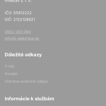
Investav s. r. o.
IČO: 55912222
DIČ: 2122128921
0902 063 094
info@i-elektrikar.sk
Dôležité odkazy
O nás
Kontakt
Ochrana osobných údajov
Informácie k službám