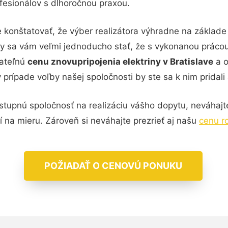
esionálov s dlhoročnou praxou.
konštatovať, že výber realizátora výhradne na základ
o by sa vám veľmi jednoducho stať, že s vykonanou prác
jateľnú
cenu znovupripojenia elektriny v Bratislave
a o
rípade voľby našej spoločnosti by ste sa k nim pridali a
tupnú spoločnosť na realizáciu vášho dopytu, neváhajte
í na mieru. Zároveň si neváhajte prezrieť aj našu
cenu r
POŽIADAŤ O CENOVÚ PONUKU