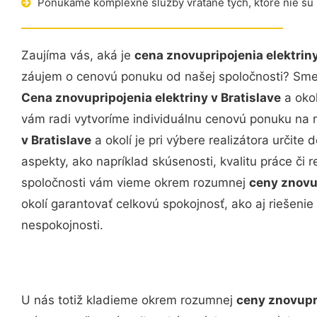
Ponúkame komplexné služby vrátane tých, ktoré nie sú
Zaujíma vás, aká je
cena znovupripojenia elektriny
záujem o cenovú ponuku od našej spoločnosti? Sme v
Cena znovupripojenia elektriny v Bratislave
a okol
vám radi vytvoríme individuálnu cenovú ponuku na 
v Bratislave
a okolí je pri výbere realizátora určite 
aspekty, ako napríklad skúsenosti, kvalitu práce či r
spoločnosti vám vieme okrem rozumnej
ceny znovup
okolí garantovať celkovú spokojnosť, ako aj riešeni
nespokojnosti.
U nás totiž kladieme okrem rozumnej
ceny znovupri