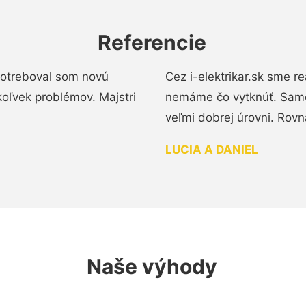
Referencie
 Potreboval som novú
Cez i-elektrikar.sk sme 
koľvek problémov. Majstri
nemáme čo vytknúť. Samot
veľmi dobrej úrovni. Rovn
LUCIA A DANIEL
Naše výhody