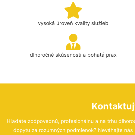
vysoká úroveň kvality služieb
dlhoročné skúsenosti a bohatá prax
Kontaktuj
Hľadáte zodpovednú, profesionálnu a na trhu dlhoro
dopytu za rozumných podmienok? Neváhajte nás ko