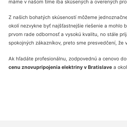
máme v našom tíme iba skúsených a overených prof
Z našich bohatých skúseností môžeme jednoznačne 
okolí nezvykne byť najšťastnejšie riešenie a mohl
prvom rade odbornosť a vysokú kvalitu, no stále pri
spokojných zákazníkov, preto sme presvedčení, že v p
Ak hľadáte profesionálnu, zodpovednú a cenovo dos
cenu znovupripojenia elektriny v Bratislave
a okol