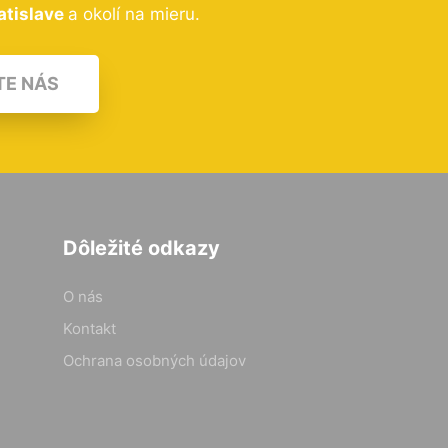
atislave
a okolí na mieru.
TE NÁS
Dôležité odkazy
O nás
Kontakt
Ochrana osobných údajov