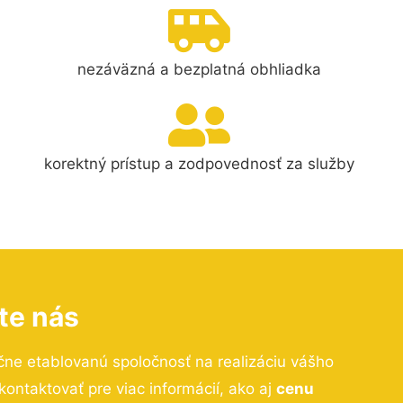
nezáväzná a bezplatná obhliadka
korektný prístup a zodpovednosť za služby
te nás
čne etablovanú spoločnosť na realizáciu vášho
ntaktovať pre viac informácií, ako aj
cenu