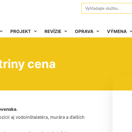
Search
for:
PROJEKT
REVÍZIE
OPRAVA
VÝMENA
triny cena
ovenska
.
ícii aj vodoinštalatéra, murára a ďalších