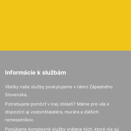
Informácie k službám
Všetky naše služby poskytujeme v rámci Západného
Slovenska.
Potrebujete pomôcť v inej oblasti? Máme pre vás k
dispozícii aj vodoinštalatéra, murára a ďalších
remeselníkov.
Ponúkame komplexné služby vrátane tých, ktoré nie sú