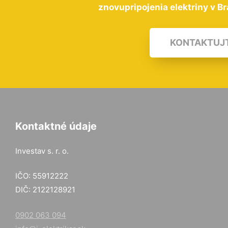
znovupripojenia elektriny v Br
KONTAKTUJ
Kontaktné údaje
Investav s. r. o.
IČO: 55912222
DIČ: 2122128921
0902 063 094