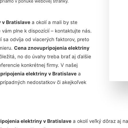
 priamo v ponuke webovej stránky.
 v Bratislave
a okolí a mali by ste
ám plne k dispozícií – kontaktujte nás.
í sa odvíja od viacerých faktorov, preto
mieru.
Cena znovupripojenia elektriny
dôležitá, no do úvahy treba brať aj ďalšie
eferencie konkrétnej firmy. V našej
ripojenia elektriny v Bratislave
a
e prípadných nedostatkov či akejkoľvek
pojenia elektriny v Bratislave
a okolí veľký dôraz aj na