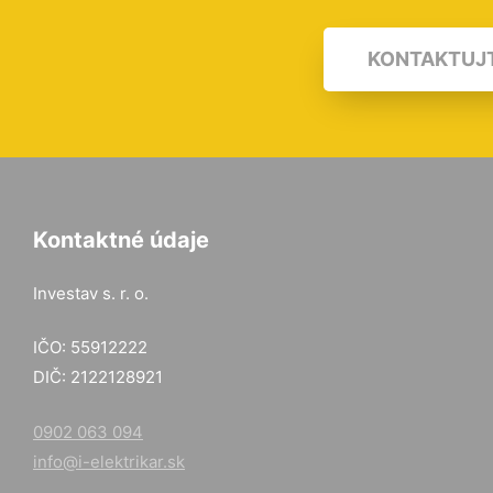
KONTAKTUJ
Kontaktné údaje
Investav s. r. o.
IČO: 55912222
DIČ: 2122128921
0902 063 094
info@i-elektrikar.sk