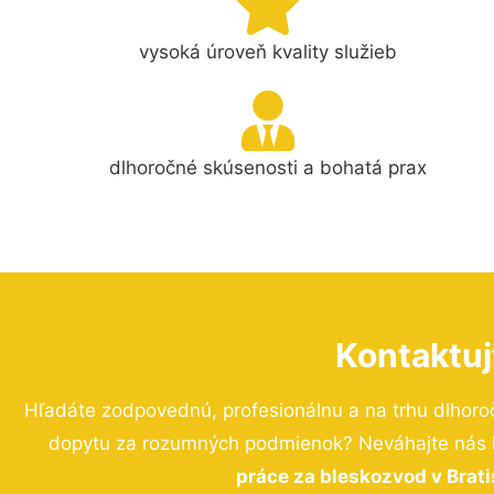
vysoká úroveň kvality služieb
dlhoročné skúsenosti a bohatá prax
Kontaktuj
Hľadáte zodpovednú, profesionálnu a na trhu dlhoro
dopytu za rozumných podmienok? Neváhajte nás ko
práce za bleskozvod v Brat