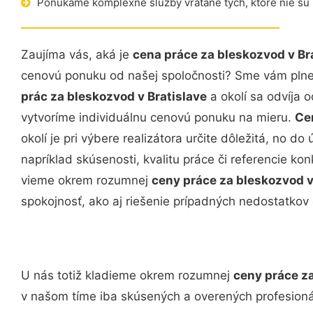
Ponúkame komplexné služby vrátane tých, ktoré nie sú
Zaujíma vás, aká je
cena práce za bleskozvod v Br
cenovú ponuku od našej spoločnosti? Sme vám plne k
prác za bleskozvod v Bratislave
a okolí sa odvíja o
vytvoríme individuálnu cenovú ponuku na mieru.
Ce
okolí je pri výbere realizátora určite dôležitá, no do
napríklad skúsenosti, kvalitu práce či referencie ko
vieme okrem rozumnej
ceny práce za bleskozvod v
spokojnosť, ako aj riešenie prípadných nedostatkov 
U nás totiž kladieme okrem rozumnej
ceny práce za
v našom tíme iba skúsených a overených profesioná