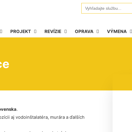
Search
for:
PROJEKT
REVÍZIE
OPRAVA
VÝMENA
ce
ovenska
.
ícii aj vodoinštalatéra, murára a ďalších