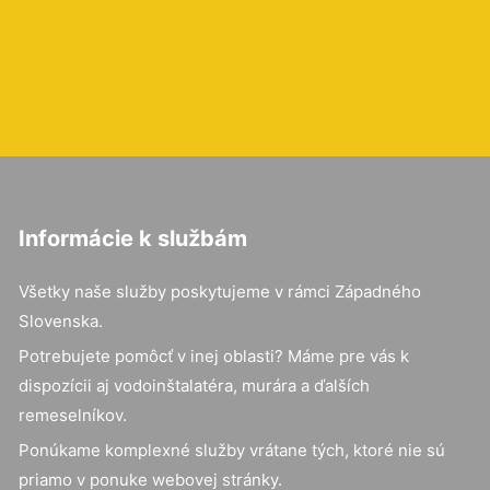
Informácie k službám
Všetky naše služby poskytujeme v rámci Západného
Slovenska.
Potrebujete pomôcť v inej oblasti? Máme pre vás k
dispozícii aj vodoinštalatéra, murára a ďalších
remeselníkov.
Ponúkame komplexné služby vrátane tých, ktoré nie sú
priamo v ponuke webovej stránky.