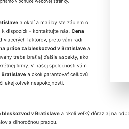
 priamo v ponuke webovej stránky.
atislave
a okolí a mali by ste záujem o
 dispozícií – kontaktujte nás.
Cena
d viacerých faktorov, preto vám radi
na práce za bleskozvod v Bratislave
a
 úvahy treba brať aj ďalšie aspekty, ako
nkrétnej firmy. V našej spoločnosti vám
 Bratislave
a okolí garantovať celkovú
či akejkoľvek nespokojnosti.
 bleskozvod v Bratislave
a okolí veľký dôraz aj na odb
lov s dlhoročnou praxou.