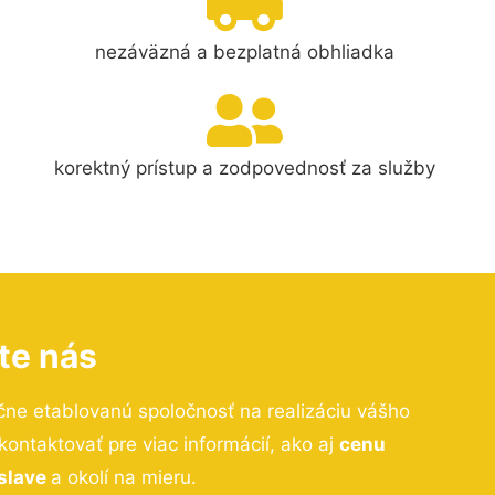
nezáväzná a bezplatná obhliadka
korektný prístup a zodpovednosť za služby
te nás
čne etablovanú spoločnosť na realizáciu vášho
ntaktovať pre viac informácií, ako aj
cenu
islave
a okolí na mieru.