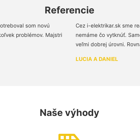
Referencie
 Potreboval som novú
Cez i-elektrikar.sk sme 
koľvek problémov. Majstri
nemáme čo vytknúť. Samot
veľmi dobrej úrovni. Rovn
LUCIA A DANIEL
Naše výhody