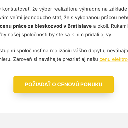
konštatovať, že výber realizátora výhradne na základ
a vám veľmi jednoducho stať, že s vykonanou prácou ne
cenu práce za bleskozvod v Bratislave
a okolí. Rukami
y našej spoločnosti by ste sa k nim pridali aj vy.
tupnú spoločnosť na realizáciu vášho dopytu, neváhajte
mieru. Zároveň si neváhajte prezrieť aj našu
cenu elektro
POŽIADAŤ O CENOVÚ PONUKU