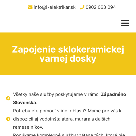
info@i-elektrikar.sk
0902 063 094
Zapojenie sklokeramickej
varnej dosky
Všetky naše služby poskytujeme v rámci
Západného
Slovenska
.
Potrebujete pomôcť v inej oblasti? Máme pre vás k
dispozícii aj vodoinštalatéra, murára a ďalších
remeselníkov.
Ponúkame komplexné služby vrátane tých, ktoré nie