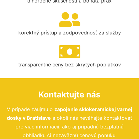
dlhoročné skúsenosti a bohatá prax
korektný prístup a zodpovednosť za služby
transparentné ceny bez skrytých poplatkov
Kontaktujte nás
V prípade záujmu o
zapojenie sklokeramickej varnej
dosky
v Bratislave
a okolí nás neváhajte kontaktovať
pre viac informácií, ako aj prípadnú bezplatnú
obhliadku či nezáväznú cenovú ponuku.