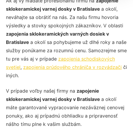
Ak aj vy hľadáte profesionálnu firmu na
zapojenie
sklokeramickej varnej dosky v Bratislave
a okolí,
neváhajte sa obrátiť na nás. Za našu firmu hovoria
výsledky a stovky spokojných zákazníkov. V oblasti
zapojenia sklokeramických varných dosiek v
Bratislave
a okolí sa pohybujeme už dlhé roky a naše
služby ponúkame za rozumnú cenu. Samozrejme sme
tu pre vás aj v prípade
zapojenia schodiskových
svetiel
,
zapojenia prúdového chrániča v rozvádzači
či
iných.
V prípade voľby našej firmy na
zapojenie
sklokeramickej varnej dosky v Bratislave
a okolí
máte garantované vypracovanie nezáväznej cenovej
ponuky, ako aj prípadnú obhliadku a pripravenosť
nášho tímu plne k vašim službám.