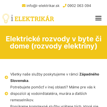
info@i-elektrikar.sk
0902 063 094
Elektrické rozvody v byte či
dome (rozvody elektriny)
Všetky naše služby poskytujeme v rámci
Západného
Slovenska
.
Potrebujete pomôcť v inej oblasti? Máme pre vás k
dispozícii aj vodoinštalatéra, murára a ďalších
remeselníkov.
Ponúkame komplexné služby vrátane tých, ktoré nie