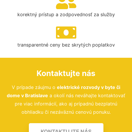
korektný prístup a zodpovednosť za služby
transparentné ceny bez skrytých poplatkov
Kontaktujte nás
V prípade záujmu o
elektrické rozvody v byte či
dome v Bratislave
a okolí nás neváhajte kontaktovať
pre viac informácií, ako aj prípadnú bezplatnú
obhliadku či nezáväznú cenovú ponuku.
KONTAKTUJTE NÁS