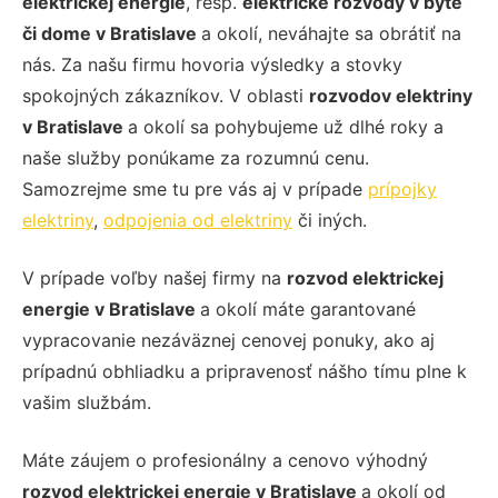
elektrickej energie
, resp.
elektrické rozvody v byte
či dome
v Bratislave
a okolí, neváhajte sa obrátiť na
nás. Za našu firmu hovoria výsledky a stovky
spokojných zákazníkov. V oblasti
rozvodov elektriny
v Bratislave
a okolí sa pohybujeme už dlhé roky a
naše služby ponúkame za rozumnú cenu.
Samozrejme sme tu pre vás aj v prípade
prípojky
elektriny
,
odpojenia od elektriny
či iných.
V prípade voľby našej firmy na
rozvod elektrickej
energie v Bratislave
a okolí máte garantované
vypracovanie nezáväznej cenovej ponuky, ako aj
prípadnú obhliadku a pripravenosť nášho tímu plne k
vašim službám.
Máte záujem o profesionálny a cenovo výhodný
rozvod elektrickej energie v Bratislave
a okolí od