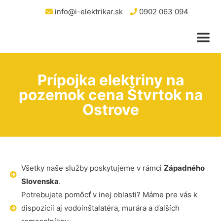
info@i-elektrikar.sk
0902 063 094
Prípojka elektriny na
pozemok cena Štvrtok na
Ostrove
Všetky naše služby poskytujeme v rámci
Západného
Slovenska
.
Potrebujete pomôcť v inej oblasti? Máme pre vás k
dispozícii aj vodoinštalatéra, murára a ďalších