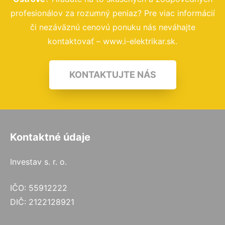
profesionálov za rozumný peniaz? Pre viac informácií
či nezáväznú cenovú ponuku nás neváhajte
kontaktovať – www.i-elektrikar.sk.
KONTAKTUJTE NÁS
Kontaktné údaje
Investav s. r. o.
IČO: 55912222
DIČ: 2122128921