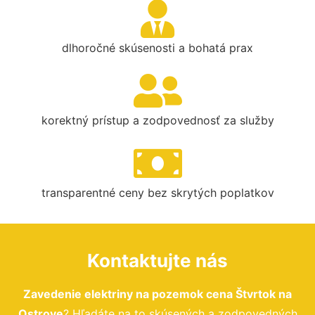
dlhoročné skúsenosti a bohatá prax
korektný prístup a zodpovednosť za služby
transparentné ceny bez skrytých poplatkov
Kontaktujte nás
Zavedenie elektriny na pozemok cena Štvrtok na
Ostrove
? Hľadáte na to skúsených a zodpovedných