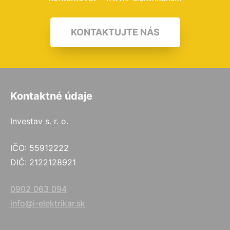
KONTAKTUJTE NÁS
Kontaktné údaje
Investav s. r. o.
IČO: 55912222
DIČ: 2122128921
0902 063 094
info@i-elektrikar.sk