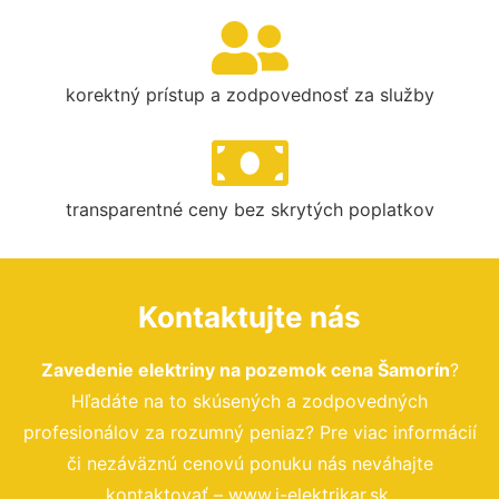
korektný prístup a zodpovednosť za služby
transparentné ceny bez skrytých poplatkov
Kontaktujte nás
Zavedenie elektriny na pozemok cena Šamorín
?
Hľadáte na to skúsených a zodpovedných
profesionálov za rozumný peniaz? Pre viac informácií
či nezáväznú cenovú ponuku nás neváhajte
kontaktovať – www.i-elektrikar.sk.