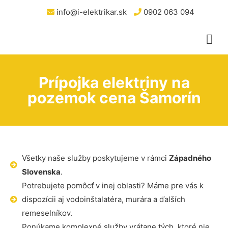
info@i-elektrikar.sk
0902 063 094
Prípojka elektriny na
pozemok cena Šamorín
Všetky naše služby poskytujeme v rámci
Západného
Slovenska
.
Potrebujete pomôcť v inej oblasti? Máme pre vás k
dispozícii aj vodoinštalatéra, murára a ďalších
remeselníkov.
Ponúkame komplexné služby vrátane tých, ktoré nie