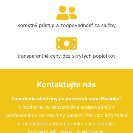
korektný prístup a zodpovednosť za služby
transparentné ceny bez skrytých poplatkov
Kontaktujte nás
Zavedenie elektriny na pozemok cena Rovinka
?
Hľadáte na to skúsených a zodpovedných
profesionálov za rozumný peniaz? Pre viac informácií
či nezáväznú cenovú ponuku nás neváhajte
kontaktovať – www.i-elektrikar.sk.