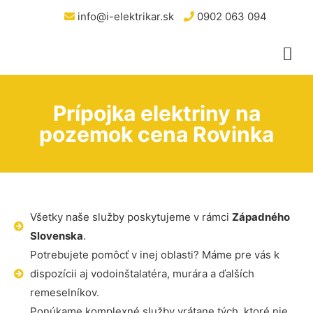
info@i-elektrikar.sk
0902 063 094
Prípojka elektriny na
pozemok cena Rovinka
Všetky naše služby poskytujeme v rámci
Západného
Slovenska
.
Potrebujete pomôcť v inej oblasti? Máme pre vás k
dispozícii aj vodoinštalatéra, murára a ďalších
remeselníkov.
Ponúkame komplexné služby vrátane tých, ktoré nie