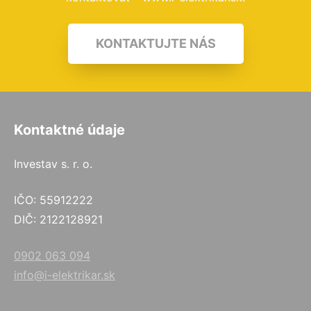
KONTAKTUJTE NÁS
Kontaktné údaje
Investav s. r. o.
IČO: 55912222
DIČ: 2122128921
0902 063 094
info@i-elektrikar.sk