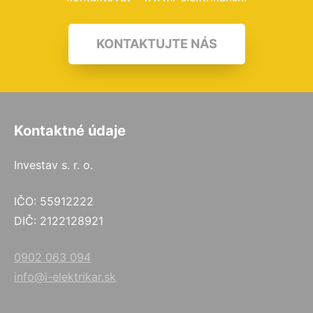
KONTAKTUJTE NÁS
Kontaktné údaje
Investav s. r. o.
IČO: 55912222
DIČ: 2122128921
0902 063 094
info@i-elektrikar.sk