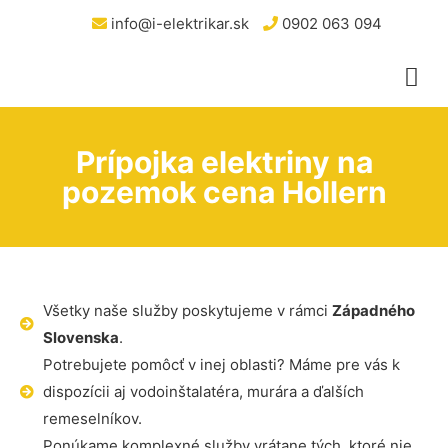
info@i-elektrikar.sk
0902 063 094
Prípojka elektriny na
pozemok cena Hollern
Všetky naše služby poskytujeme v rámci
Západného
Slovenska
.
Potrebujete pomôcť v inej oblasti? Máme pre vás k
dispozícii aj vodoinštalatéra, murára a ďalších
remeselníkov.
Ponúkame komplexné služby vrátane tých, ktoré nie