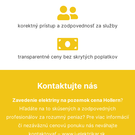
korektný prístup a zodpovednosť za služby
transparentné ceny bez skrytých poplatkov
Kontaktujte nás
Zavedenie elektriny na pozemok cena Hollern
?
Hľadáte na to skúsených a zodpovedných
profesionálov za rozumný peniaz? Pre viac informácií
či nezáväznú cenovú ponuku nás neváhajte
kontaktovať – www.i-elektrikar.sk.