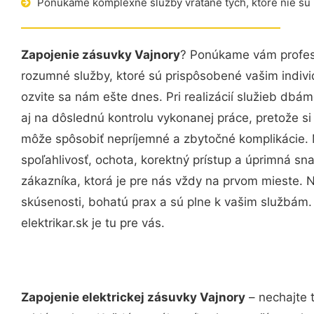
Ponúkame komplexné služby vrátane tých, ktoré nie sú
Zapojenie zásuvky Vajnory
? Ponúkame vám profesi
rozumné služby, ktoré sú prispôsobené vašim indi
ozvite sa nám ešte dnes. Pri realizácií služieb dbám
aj na dôslednú kontrolu vykonanej práce, pretože 
môže spôsobiť nepríjemné a zbytočné komplikácie. 
spoľahlivosť, ochota, korektný prístup a úprimná 
zákazníka, ktorá je pre nás vždy na prvom mieste. 
skúsenosti, bohatú prax a sú plne k vašim službám
elektrikar.sk je tu pre vás.
Zapojenie elektrickej zásuvky Vajnory
– nechajte 