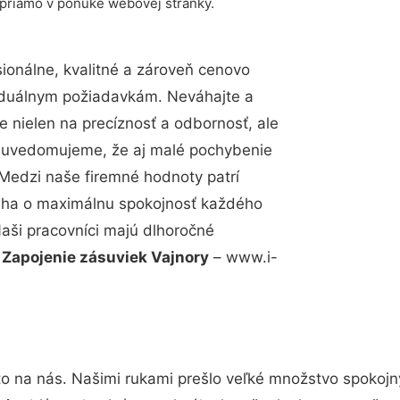
 priamo v ponuke webovej stránky.
onálne, kvalitné a zároveň cenovo
viduálnym požiadavkám. Neváhajte a
e nielen na precíznosť a odbornosť, ale
si uvedomujeme, že aj malé pochybenie
Medzi naše firemné hodnoty patrí
snaha o maximálnu spokojnosť každého
Naši pracovníci majú dlhoročné
.
Zapojenie zásuviek Vajnory
– www.i-
to na nás. Našimi rukami prešlo veľké množstvo spokojn