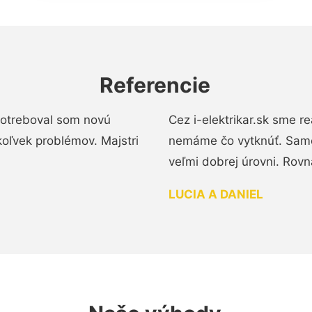
Referencie
 Potreboval som novú
Cez i-elektrikar.sk sme 
koľvek problémov. Majstri
nemáme čo vytknúť. Samot
veľmi dobrej úrovni. Rovn
LUCIA A DANIEL