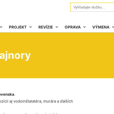
Search
for:
PROJEKT
REVÍZIE
OPRAVA
VÝMENA
ajnory
ovenska
.
ícii aj vodoinštalatéra, murára a ďalších