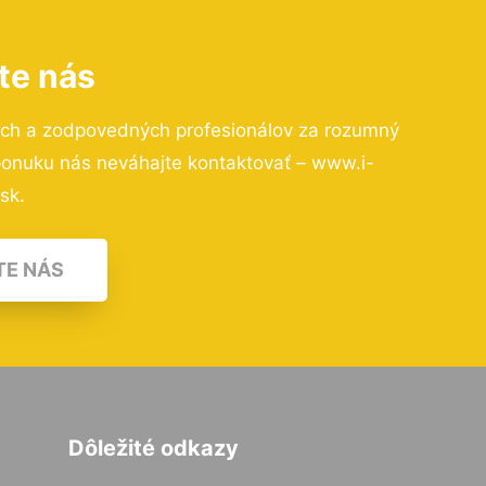
te nás
ých a zodpovedných profesionálov za rozumný
 ponuku nás neváhajte kontaktovať – www.i-
.sk.
TE NÁS
Dôležité odkazy