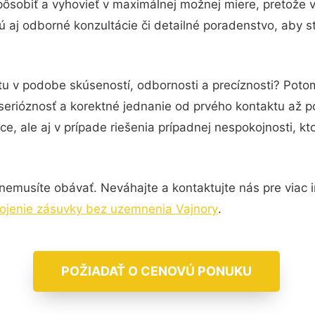
pôsobiť a vyhovieť v maximálnej možnej miere, pretože 
 aj odborné konzultácie či detailné poradenstvo, aby st
tu v podobe skúseností, odbornosti a precíznosti? Potom
serióznosť a korektné jednanie od prvého kontaktu až 
e, ale aj v prípade riešenia prípadnej nespokojnosti, kt
nemusíte obávať. Neváhajte a kontaktujte nás pre viac inf
ojenie zásuvky bez uzemnenia Vajnory
.
POŽIADAŤ O CENOVÚ PONUKU