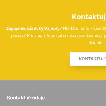
Kontaktuj
Zapojenie zásuvky Vajnory
? Hľadáte na to skúsen
peniaz? Pre viac informácií či nezáväznú cenovú
elektrikar
KONTAKTUJ
Kontaktné údaje