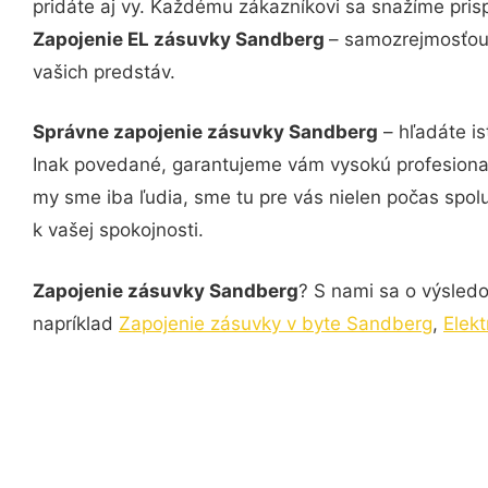
pridáte aj vy. Každému zákazníkovi sa snažíme pris
Zapojenie EL zásuvky Sandberg
– samozrejmosťou 
vašich predstáv.
Správne zapojenie zásuvky Sandberg
– hľadáte is
Inak povedané, garantujeme vám vysokú profesional
my sme iba ľudia, sme tu pre vás nielen počas spolu
k vašej spokojnosti.
Zapojenie zásuvky Sandberg
? S nami sa o výsledo
napríklad
Zapojenie zásuvky v byte Sandberg
,
Elek