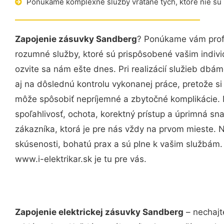
Ponúkame komplexné služby vrátane tých, ktoré nie sú
Zapojenie zásuvky Sandberg
? Ponúkame vám profe
rozumné služby, ktoré sú prispôsobené vašim indi
ozvite sa nám ešte dnes. Pri realizácií služieb dbám
aj na dôslednú kontrolu vykonanej práce, pretože 
môže spôsobiť nepríjemné a zbytočné komplikácie. 
spoľahlivosť, ochota, korektný prístup a úprimná 
zákazníka, ktorá je pre nás vždy na prvom mieste. 
skúsenosti, bohatú prax a sú plne k vašim službám
www.i-elektrikar.sk je tu pre vás.
Zapojenie elektrickej zásuvky Sandberg
– nechajt