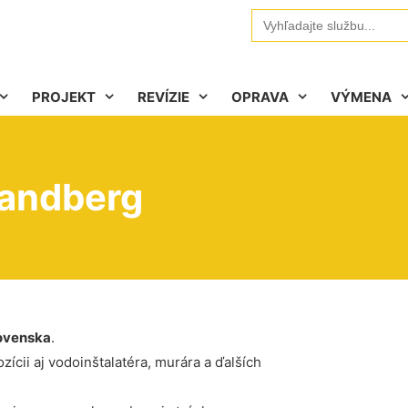
Search
for:
PROJEKT
REVÍZIE
OPRAVA
VÝMENA
Sandberg
ovenska
.
ícii aj vodoinštalatéra, murára a ďalších