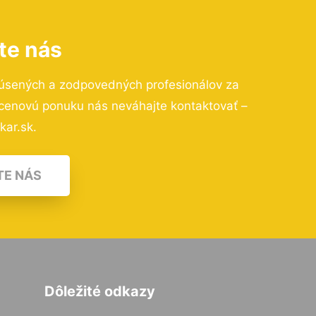
te nás
kúsených a zodpovedných profesionálov za
 cenovú ponuku nás neváhajte kontaktovať –
kar.sk.
TE NÁS
Dôležité odkazy