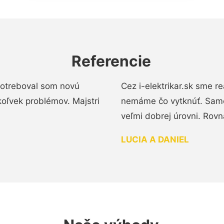
Referencie
 Potreboval som novú
Cez i-elektrikar.sk sme 
koľvek problémov. Majstri
nemáme čo vytknúť. Samot
veľmi dobrej úrovni. Rovn
LUCIA A DANIEL