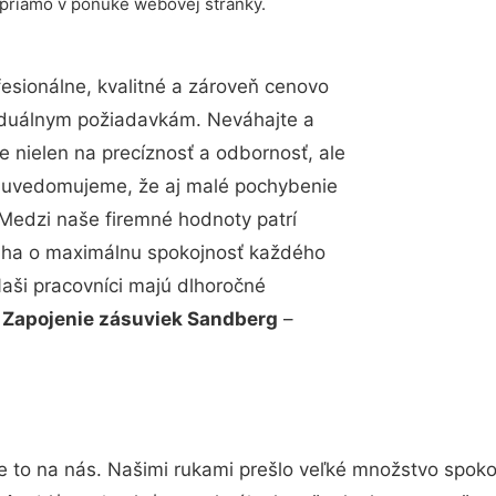
 priamo v ponuke webovej stránky.
sionálne, kvalitné a zároveň cenovo
viduálnym požiadavkám. Neváhajte a
e nielen na precíznosť a odbornosť, ale
si uvedomujeme, že aj malé pochybenie
Medzi naše firemné hodnoty patrí
snaha o maximálnu spokojnosť každého
Naši pracovníci majú dlhoročné
.
Zapojenie zásuviek Sandberg
–
e to na nás. Našimi rukami prešlo veľké množstvo spoko