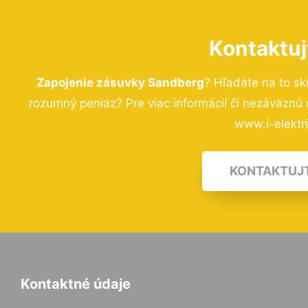
Kontaktuj
Zapojenie zásuvky Sandberg
? Hľadáte na to s
rozumný peniaz? Pre viac informácií či nezáväznú
www.i-elektri
KONTAKTUJ
Kontaktné údaje