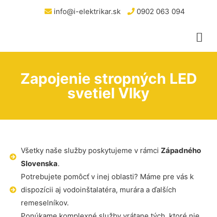
info@i-elektrikar.sk
0902 063 094
Zapojenie stropných LED
svetiel Vlky
Všetky naše služby poskytujeme v rámci
Západného
Slovenska
.
Potrebujete pomôcť v inej oblasti? Máme pre vás k
dispozícii aj vodoinštalatéra, murára a ďalších
remeselníkov.
Ponúkame komplexné služby vrátane tých, ktoré nie