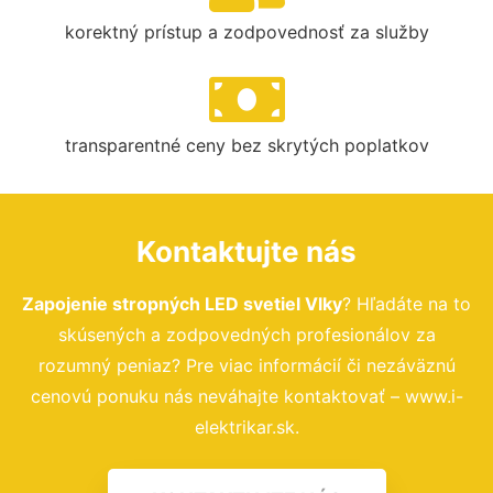
korektný prístup a zodpovednosť za služby
transparentné ceny bez skrytých poplatkov
Kontaktujte nás
Zapojenie stropných LED svetiel Vlky
? Hľadáte na to
skúsených a zodpovedných profesionálov za
rozumný peniaz? Pre viac informácií či nezáväznú
cenovú ponuku nás neváhajte kontaktovať – www.i-
elektrikar.sk.