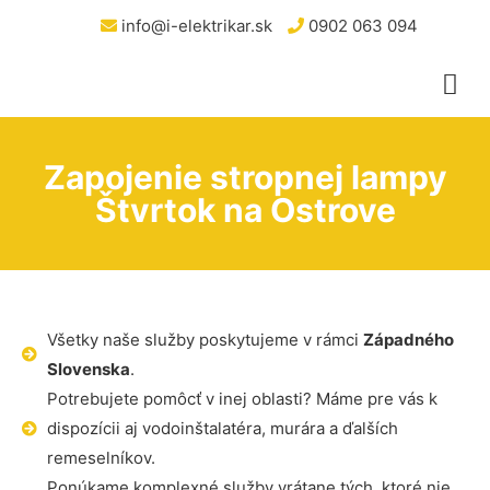
info@i-elektrikar.sk
0902 063 094
Zapojenie stropnej lampy
Štvrtok na Ostrove
Všetky naše služby poskytujeme v rámci
Západného
Slovenska
.
Potrebujete pomôcť v inej oblasti? Máme pre vás k
dispozícii aj vodoinštalatéra, murára a ďalších
remeselníkov.
Ponúkame komplexné služby vrátane tých, ktoré nie