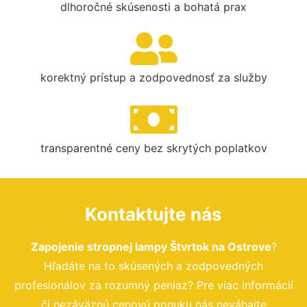
dlhoročné skúsenosti a bohatá prax
korektný prístup a zodpovednosť za služby
transparentné ceny bez skrytých poplatkov
Kontaktujte nás
Zapojenie stropnej lampy Štvrtok na Ostrove
?
Hľadáte na to skúsených a zodpovedných
profesionálov za rozumný peniaz? Pre viac informácií
či nezáväznú cenovú ponuku nás neváhajte