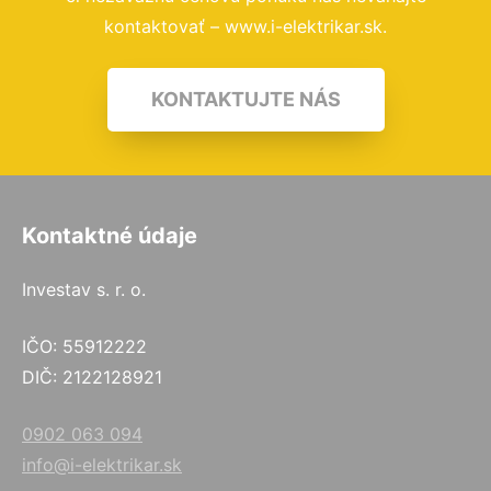
kontaktovať – www.i-elektrikar.sk.
KONTAKTUJTE NÁS
Kontaktné údaje
Investav s. r. o.
IČO: 55912222
DIČ: 2122128921
0902 063 094
info@i-elektrikar.sk