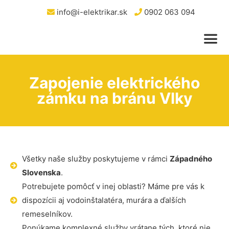
info@i-elektrikar.sk
0902 063 094
Zapojenie elektrického
zámku na bránu Vlky
Všetky naše služby poskytujeme v rámci
Západného
Slovenska
.
Potrebujete pomôcť v inej oblasti? Máme pre vás k
dispozícii aj vodoinštalatéra, murára a ďalších
remeselníkov.
Ponúkame komplexné služby vrátane tých, ktoré nie