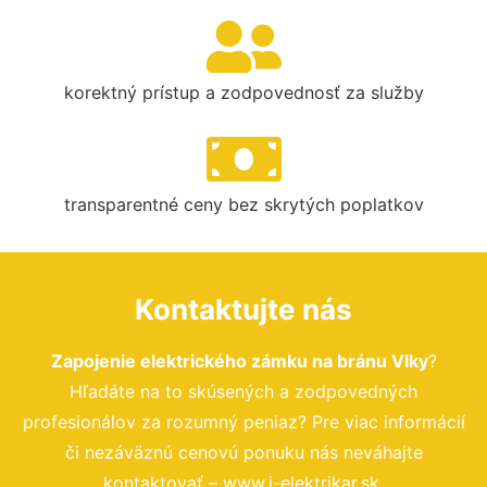
korektný prístup a zodpovednosť za služby
transparentné ceny bez skrytých poplatkov
Kontaktujte nás
Zapojenie elektrického zámku na bránu Vlky
?
Hľadáte na to skúsených a zodpovedných
profesionálov za rozumný peniaz? Pre viac informácií
či nezáväznú cenovú ponuku nás neváhajte
kontaktovať – www.i-elektrikar.sk.