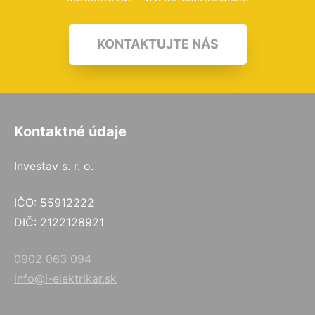
KONTAKTUJTE NÁS
Kontaktné údaje
Investav s. r. o.
IČO: 55912222
DIČ: 2122128921
0902 063 094
info@i-elektrikar.sk