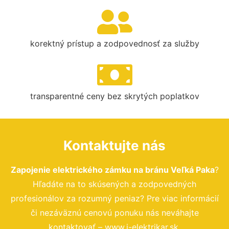
korektný prístup a zodpovednosť za služby
transparentné ceny bez skrytých poplatkov
Kontaktujte nás
Zapojenie elektrického zámku na bránu Veľká Paka
?
Hľadáte na to skúsených a zodpovedných
profesionálov za rozumný peniaz? Pre viac informácií
či nezáväznú cenovú ponuku nás neváhajte
kontaktovať – www.i-elektrikar.sk.