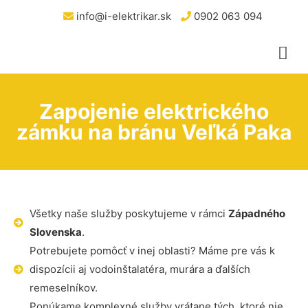
info@i-elektrikar.sk
0902 063 094
Zapojenie elektrického
zámku na bránu Veľká Paka
Všetky naše služby poskytujeme v rámci
Západného
Slovenska
.
Potrebujete pomôcť v inej oblasti? Máme pre vás k
dispozícii aj vodoinštalatéra, murára a ďalších
remeselníkov.
Ponúkame komplexné služby vrátane tých, ktoré nie