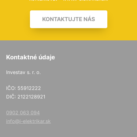
KONTAKTUJTE NÁS
Kontaktné údaje
Investav s. r. o.
IČO: 55912222
DIČ: 2122128921
0902 063 094
info@i-elektrikar.sk