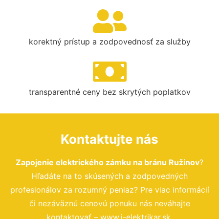
korektný prístup a zodpovednosť za služby
transparentné ceny bez skrytých poplatkov
Kontaktujte nás
Zapojenie elektrického zámku na bránu Ružinov
?
Hľadáte na to skúsených a zodpovedných
profesionálov za rozumný peniaz? Pre viac informácií
či nezáväznú cenovú ponuku nás neváhajte
kontaktovať – www.i-elektrikar.sk.