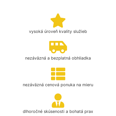
vysoká úroveň kvality služieb
nezáväzná a bezplatná obhliadka
nezáväzná cenová ponuka na mieru
dlhoročné skúsenosti a bohatá prax