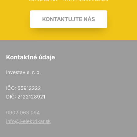
KONTAKTUJTE NÁS
Kontaktné údaje
Investav s. r. o.
IČO: 55912222
DIČ: 2122128921
0902 063 094
info@i-elektrikar.sk