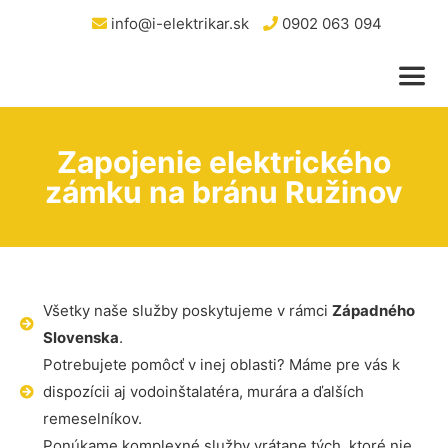
info@i-elektrikar.sk
0902 063 094
Zapojenie elektrického
zámku na bránu Ružinov
Všetky naše služby poskytujeme v rámci
Západného
Slovenska
.
Potrebujete pomôcť v inej oblasti? Máme pre vás k
dispozícii aj vodoinštalatéra, murára a ďalších
remeselníkov.
Ponúkame komplexné služby vrátane tých, ktoré nie