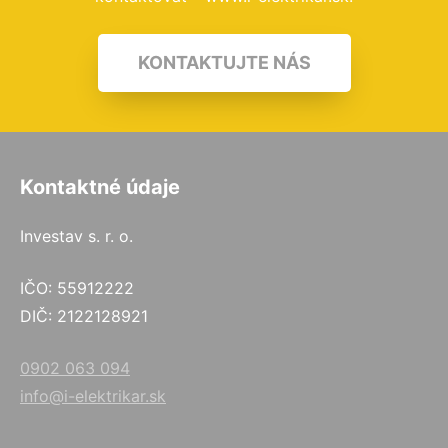
KONTAKTUJTE NÁS
Kontaktné údaje
Investav s. r. o.
IČO: 55912222
DIČ: 2122128921
0902 063 094
info@i-elektrikar.sk