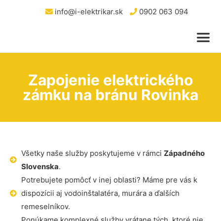
info@i-elektrikar.sk
0902 063 094
Zapojenie elektrického
zámku na bránu Rovinka
Všetky naše služby poskytujeme v rámci
Západného
Slovenska
.
Potrebujete pomôcť v inej oblasti? Máme pre vás k
dispozícii aj vodoinštalatéra, murára a ďalších
remeselníkov.
Ponúkame komplexné služby vrátane tých, ktoré nie