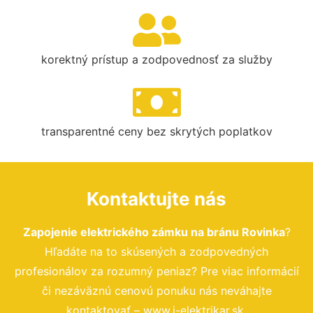
korektný prístup a zodpovednosť za služby
transparentné ceny bez skrytých poplatkov
Kontaktujte nás
Zapojenie elektrického zámku na bránu Rovinka
?
Hľadáte na to skúsených a zodpovedných
profesionálov za rozumný peniaz? Pre viac informácií
či nezáväznú cenovú ponuku nás neváhajte
kontaktovať – www.i-elektrikar.sk.