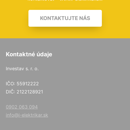
KONTAKTUJTE NÁS
Kontaktné údaje
Investav s. r. o.
IČO: 55912222
DIČ: 2122128921
0902 063 094
info@i-elektrikar.sk