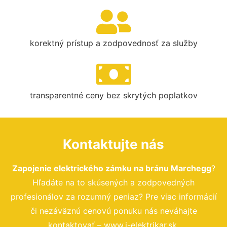
korektný prístup a zodpovednosť za služby
transparentné ceny bez skrytých poplatkov
Kontaktujte nás
Zapojenie elektrického zámku na bránu Marchegg
?
Hľadáte na to skúsených a zodpovedných
profesionálov za rozumný peniaz? Pre viac informácií
či nezáväznú cenovú ponuku nás neváhajte
kontaktovať – www.i-elektrikar.sk.