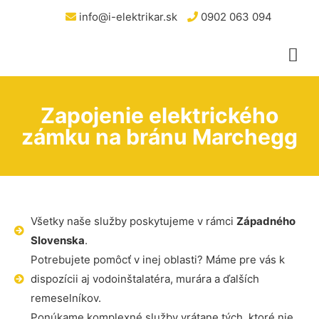
info@i-elektrikar.sk
0902 063 094
Zapojenie elektrického
zámku na bránu Marchegg
Všetky naše služby poskytujeme v rámci
Západného
Slovenska
.
Potrebujete pomôcť v inej oblasti? Máme pre vás k
dispozícii aj vodoinštalatéra, murára a ďalších
remeselníkov.
Ponúkame komplexné služby vrátane tých, ktoré nie