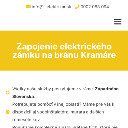
info@i-elektrikar.sk
0902 063 094
Zapojenie elektrického
zámku na bránu Kramáre
Všetky naše služby poskytujeme v rámci
Západného
Slovenska
.
Potrebujete pomôcť v inej oblasti? Máme pre vás k
dispozícii aj vodoinštalatéra, murára a ďalších
remeselníkov.
Ponúkame komplexné služby vrátane tých, ktoré nie