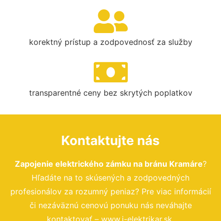
korektný prístup a zodpovednosť za služby
transparentné ceny bez skrytých poplatkov
Kontaktujte nás
Zapojenie elektrického zámku na bránu Kramáre
?
Hľadáte na to skúsených a zodpovedných
profesionálov za rozumný peniaz? Pre viac informácií
či nezáväznú cenovú ponuku nás neváhajte
kontaktovať – www.i-elektrikar.sk.