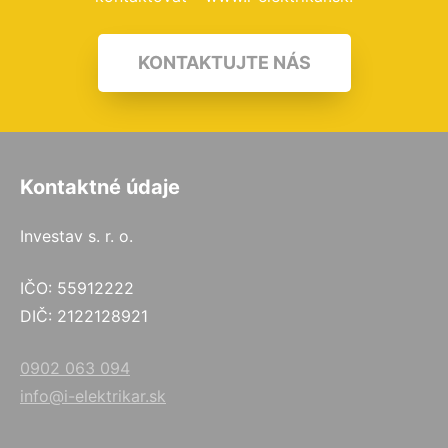
KONTAKTUJTE NÁS
Kontaktné údaje
Investav s. r. o.
IČO: 55912222
DIČ: 2122128921
0902 063 094
info@i-elektrikar.sk