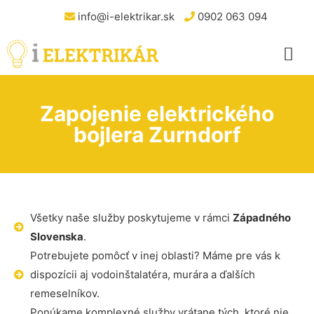
info@i-elektrikar.sk
0902 063 094
Zapojenie elektrického
bojlera Zurndorf
Všetky naše služby poskytujeme v rámci
Západného
Slovenska
.
Potrebujete pomôcť v inej oblasti? Máme pre vás k
dispozícii aj vodoinštalatéra, murára a ďalších
remeselníkov.
Ponúkame komplexné služby vrátane tých, ktoré nie