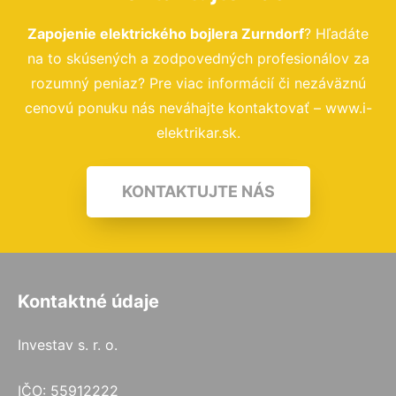
Zapojenie elektrického bojlera Zurndorf
? Hľadáte
na to skúsených a zodpovedných profesionálov za
rozumný peniaz? Pre viac informácií či nezáväznú
cenovú ponuku nás neváhajte kontaktovať – www.i-
elektrikar.sk.
KONTAKTUJTE NÁS
Kontaktné údaje
Investav s. r. o.
IČO: 55912222