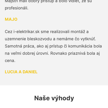
Majstri mali dobrý prístup a bolo vidieť, že sú
profesionáli.
MAJO
Cez i-elektrikar.sk sme realizovali montáž a
uzemnenie bleskozvodu a nemáme čo vytknúť.
Samotná práca, ako aj prístup či komunikácia bola
na veľmi dobrej úrovni. Rovnako priaznivá bola aj
cena.
LUCIA A DANIEL
Naše výhody