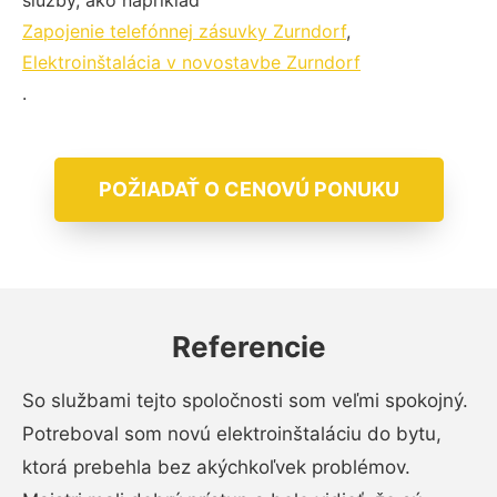
služby, ako napríklad
Zapojenie telefónnej zásuvky Zurndorf
,
Elektroinštalácia v novostavbe Zurndorf
.
POŽIADAŤ O CENOVÚ PONUKU
Referencie
So službami tejto spoločnosti som veľmi spokojný.
Potreboval som novú elektroinštaláciu do bytu,
ktorá prebehla bez akýchkoľvek problémov.