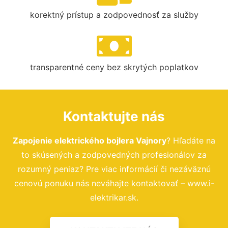
korektný prístup a zodpovednosť za služby
transparentné ceny bez skrytých poplatkov
Kontaktujte nás
Zapojenie elektrického bojlera Vajnory
? Hľadáte na
to skúsených a zodpovedných profesionálov za
rozumný peniaz? Pre viac informácií či nezáväznú
cenovú ponuku nás neváhajte kontaktovať – www.i-
elektrikar.sk.