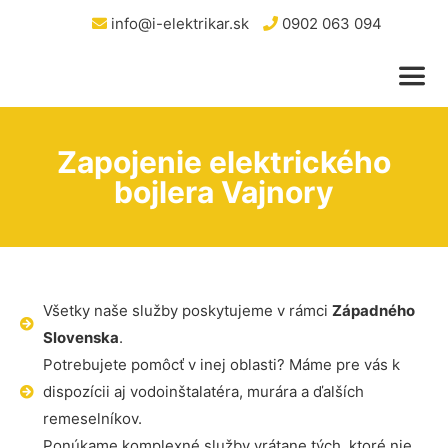
info@i-elektrikar.sk
0902 063 094
Zapojenie elektrického
bojlera Vajnory
Všetky naše služby poskytujeme v rámci
Západného
Slovenska
.
Potrebujete pomôcť v inej oblasti? Máme pre vás k
dispozícii aj vodoinštalatéra, murára a ďalších
remeselníkov.
Ponúkame komplexné služby vrátane tých, ktoré nie