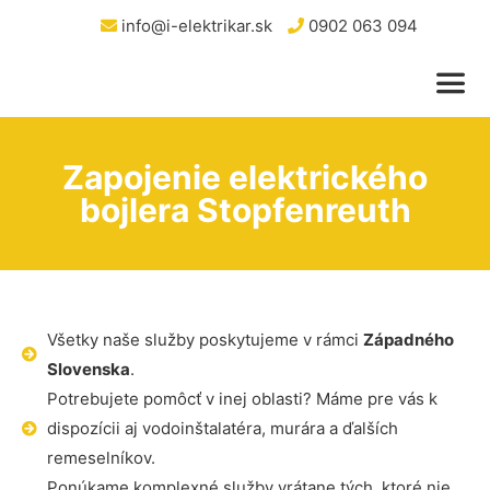
info@i-elektrikar.sk
0902 063 094
Zapojenie elektrického
bojlera Stopfenreuth
Všetky naše služby poskytujeme v rámci
Západného
Slovenska
.
Potrebujete pomôcť v inej oblasti? Máme pre vás k
dispozícii aj vodoinštalatéra, murára a ďalších
remeselníkov.
Ponúkame komplexné služby vrátane tých, ktoré nie