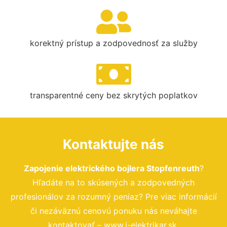
korektný prístup a zodpovednosť za služby
transparentné ceny bez skrytých poplatkov
Kontaktujte nás
Zapojenie elektrického bojlera Stopfenreuth
?
Hľadáte na to skúsených a zodpovedných
profesionálov za rozumný peniaz? Pre viac informácií
či nezáväznú cenovú ponuku nás neváhajte
kontaktovať – www.i-elektrikar.sk.