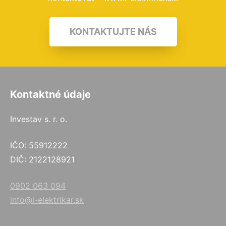
KONTAKTUJTE NÁS
Kontaktné údaje
Investav s. r. o.
IČO: 55912222
DIČ: 2122128921
0902 063 094
info@i-elektrikar.sk