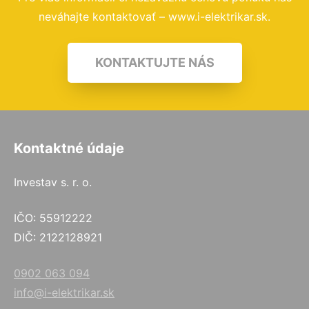
neváhajte kontaktovať – www.i-elektrikar.sk.
KONTAKTUJTE NÁS
Kontaktné údaje
Investav s. r. o.
IČO: 55912222
DIČ: 2122128921
0902 063 094
info@i-elektrikar.sk