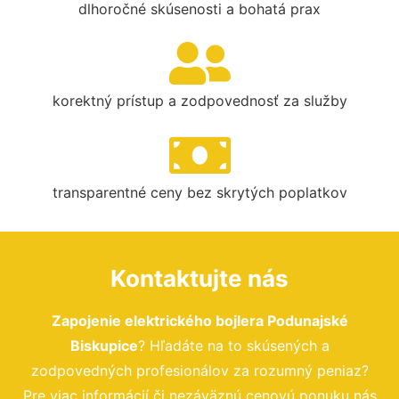
dlhoročné skúsenosti a bohatá prax
korektný prístup a zodpovednosť za služby
transparentné ceny bez skrytých poplatkov
Kontaktujte nás
Zapojenie elektrického bojlera Podunajské
Biskupice
? Hľadáte na to skúsených a
zodpovedných profesionálov za rozumný peniaz?
Pre viac informácií či nezáväznú cenovú ponuku nás