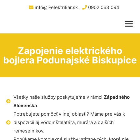
info@i-elektrikar.sk
0902 063 094
Zapojenie elektrického
bojlera Podunajské Biskupice
Všetky naše služby poskytujeme v rámci
Západného
Slovenska
.
Potrebujete pomôcť v inej oblasti? Máme pre vás k
dispozícii aj vodoinštalatéra, murára a ďalších
remeselníkov.
Ponúkame komplexné služby vrátane tých, ktoré nie