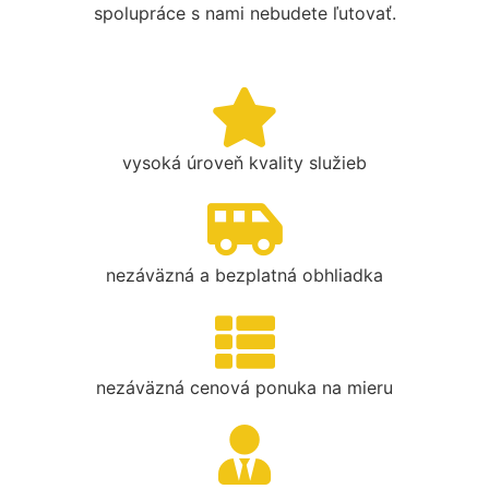
spolupráce s nami nebudete ľutovať.
vysoká úroveň kvality služieb
nezáväzná a bezplatná obhliadka
nezáväzná cenová ponuka na mieru