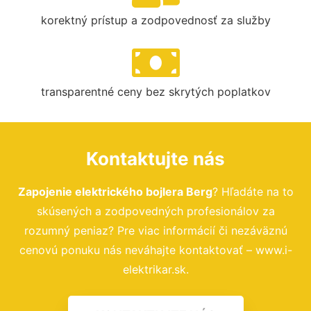
korektný prístup a zodpovednosť za služby
transparentné ceny bez skrytých poplatkov
Kontaktujte nás
Zapojenie elektrického bojlera Berg
? Hľadáte na to
skúsených a zodpovedných profesionálov za
rozumný peniaz? Pre viac informácií či nezáväznú
cenovú ponuku nás neváhajte kontaktovať – www.i-
elektrikar.sk.