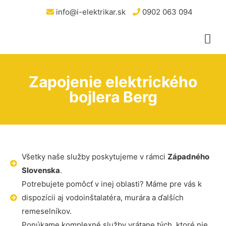
info@i-elektrikar.sk
0902 063 094
Zapojenie elektrického
bojlera Berg
Všetky naše služby poskytujeme v rámci
Západného
Slovenska
.
Potrebujete pomôcť v inej oblasti? Máme pre vás k
dispozícii aj vodoinštalatéra, murára a ďalších
remeselníkov.
Ponúkame komplexné služby vrátane tých, ktoré nie