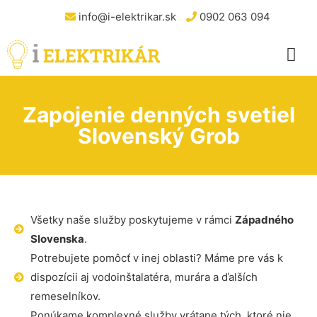
info@i-elektrikar.sk
0902 063 094
Zapojenie denných svetiel
Slovenský Grob
Všetky naše služby poskytujeme v rámci
Západného
Slovenska
.
Potrebujete pomôcť v inej oblasti? Máme pre vás k
dispozícii aj vodoinštalatéra, murára a ďalších
remeselníkov.
Ponúkame komplexné služby vrátane tých, ktoré nie