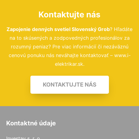
Kontaktujte nás
Zapojenie denných svetiel Slovenský Grob
? Hľadáte
na to skúsených a zodpovedných profesionálov za
rozumný peniaz? Pre viac informácií či nezáväznú
cenovú ponuku nás neváhajte kontaktovať – www.i-
elektrikar.sk.
KONTAKTUJTE NÁS
Kontaktné údaje
Investav s. r. o.