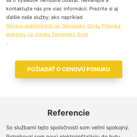
sa o výsledok nemusíte obávať. Neváhajte a
kontaktujte nás pre viac informácií. Prezrite si aj
ďalšie naše služby, ako napríklad
Oprava elektrických rúr Slovenský Grob
,
Prípojka
elektriny na stavbu Slovenský Grob
.
POŽIADAŤ O CENOVÚ PONUKU
Referencie
So službami tejto spoločnosti som veľmi spokojný.
Potreboval som novú elektroinštaláciu do bytu,