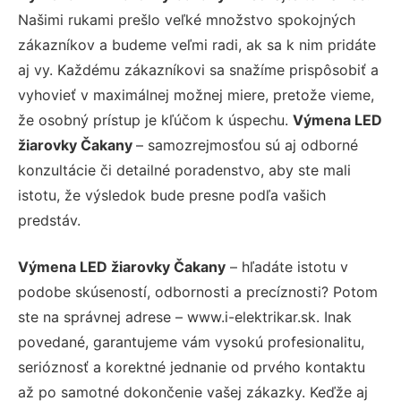
Našimi rukami prešlo veľké množstvo spokojných
zákazníkov a budeme veľmi radi, ak sa k nim pridáte
aj vy. Každému zákazníkovi sa snažíme prispôsobiť a
vyhovieť v maximálnej možnej miere, pretože vieme,
že osobný prístup je kľúčom k úspechu.
Výmena LED
žiarovky Čakany
– samozrejmosťou sú aj odborné
konzultácie či detailné poradenstvo, aby ste mali
istotu, že výsledok bude presne podľa vašich
predstáv.
Výmena LED žiarovky Čakany
– hľadáte istotu v
podobe skúseností, odbornosti a precíznosti? Potom
ste na správnej adrese – www.i-elektrikar.sk. Inak
povedané, garantujeme vám vysokú profesionalitu,
serióznosť a korektné jednanie od prvého kontaktu
až po samotné dokončenie vašej zákazky. Keďže aj