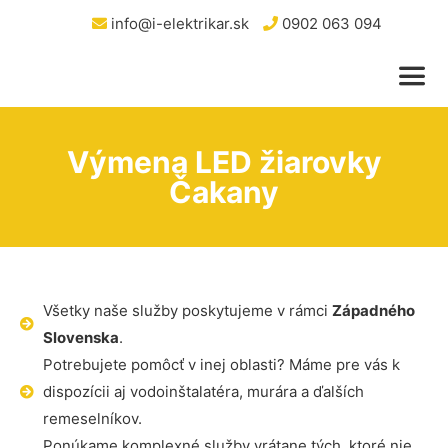
info@i-elektrikar.sk
0902 063 094
Výmena LED žiarovky
Čakany
Všetky naše služby poskytujeme v rámci
Západného
Slovenska
.
Potrebujete pomôcť v inej oblasti? Máme pre vás k
dispozícii aj vodoinštalatéra, murára a ďalších
remeselníkov.
Ponúkame komplexné služby vrátane tých, ktoré nie