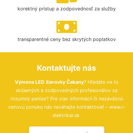
korektný prístup a zodpovednosť za služby
transparentné ceny bez skrytých poplatkov
Kontaktujte nás
Výmena LED žiarovky Čakany
? Hľadáte na to
skúsených a zodpovedných profesionálov za
rozumný peniaz? Pre viac informácií či nezáväznú
cenovú ponuku nás neváhajte kontaktovať – www.i-
elektrikar.sk.