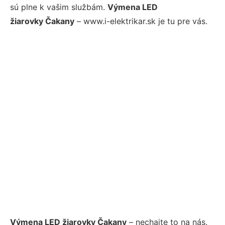
sú plne k vašim službám.
Výmena LED
žiarovky Čakany
– www.i-elektrikar.sk je tu pre vás.
Výmena LED žiarovky Čakany
– nechajte to na nás.