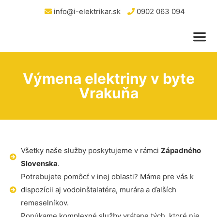
info@i-elektrikar.sk
0902 063 094
Výmena elektriny v byte
Vrakuňa
Všetky naše služby poskytujeme v rámci
Západného
Slovenska
.
Potrebujete pomôcť v inej oblasti? Máme pre vás k
dispozícii aj vodoinštalatéra, murára a ďalších
remeselníkov.
Ponúkame komplexné služby vrátane tých, ktoré nie