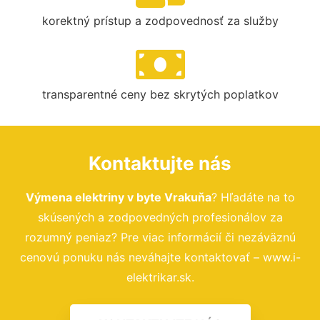
korektný prístup a zodpovednosť za služby
transparentné ceny bez skrytých poplatkov
Kontaktujte nás
Výmena elektriny v byte Vrakuňa
? Hľadáte na to
skúsených a zodpovedných profesionálov za
rozumný peniaz? Pre viac informácií či nezáväznú
cenovú ponuku nás neváhajte kontaktovať – www.i-
elektrikar.sk.