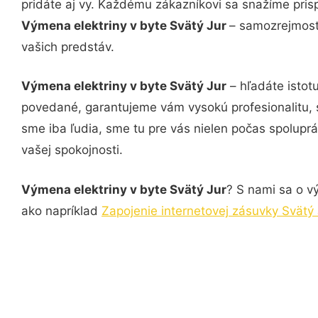
pridáte aj vy. Každému zákazníkovi sa snažíme pris
Výmena elektriny v byte Svätý Jur
– samozrejmosťo
vašich predstáv.
Výmena elektriny v byte Svätý Jur
– hľadáte istot
povedané, garantujeme vám vysokú profesionalitu, 
sme iba ľudia, sme tu pre vás nielen počas spoluprác
vašej spokojnosti.
Výmena elektriny v byte Svätý Jur
? S nami sa o vý
ako napríklad
Zapojenie internetovej zásuvky Svätý 