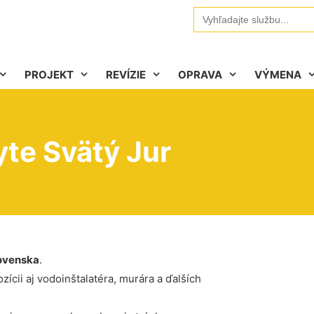
Search
for:
PROJEKT
REVÍZIE
OPRAVA
VÝMENA
yte Svätý Jur
ovenska
.
ícii aj vodoinštalatéra, murára a ďalších