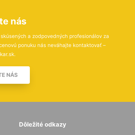
te nás
o skúsených a zodpovedných profesionálov za
 cenovú ponuku nás neváhajte kontaktovať –
kar.sk.
TE NÁS
Dôležité odkazy