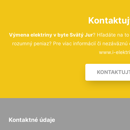
Kontaktuj
Výmena elektriny v byte Svätý Jur
? Hľadáte na t
rozumný peniaz? Pre viac informácií či nezáväznú
www.i-elektri
KONTAKTUJ
Kontaktné údaje