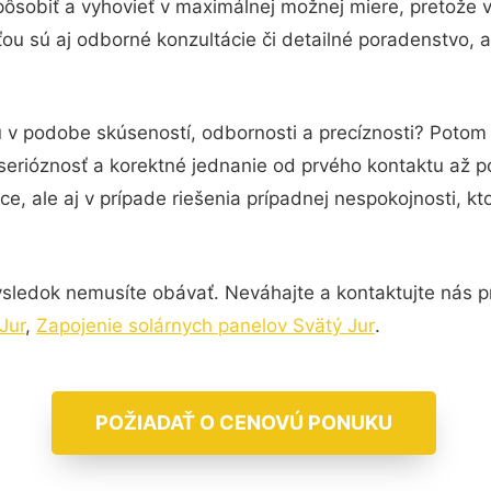
pôsobiť a vyhovieť v maximálnej možnej miere, pretože 
u sú aj odborné konzultácie či detailné poradenstvo, a
u v podobe skúseností, odbornosti a precíznosti? Potom 
serióznosť a korektné jednanie od prvého kontaktu až 
e, ale aj v prípade riešenia prípadnej nespokojnosti, kt
sledok nemusíte obávať. Neváhajte a kontaktujte nás pre 
Jur
,
Zapojenie solárnych panelov Svätý Jur
.
POŽIADAŤ O CENOVÚ PONUKU