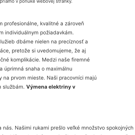
 priamo v ponuke webovej stránky.
profesionálne, kvalitné a zároveň
im individuálnym požiadavkám.
 služieb dbáme nielen na precíznosť a
ráce, pretože si uvedomujeme, že aj
čné komplikácie. Medzi naše firemné
up a úprimná snaha o maximálnu
y na prvom mieste. Naši pracovníci majú
im službám.
Výmena elektriny v
a nás. Našimi rukami prešlo veľké množstvo spokojných